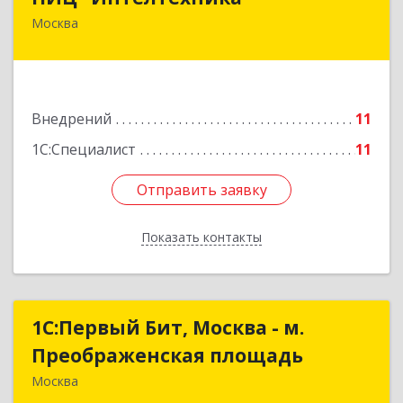
Москва
125040, Москва г, вн.тер.г. муниципальный
округ Беговой, Скаковая ул, дом № 17,
строение 2
Подробнее
Внедрений
11
1С:Специалист
11
Отправить заявку
Отправить заявку
Показать контакты
Назад
1С:Первый Бит, Москва - м.
1С:Первый Бит, Москва - м.
Преображенская площадь
Преображенская площадь
Москва
107076, Москва г, Краснобогатырская ул, дом №