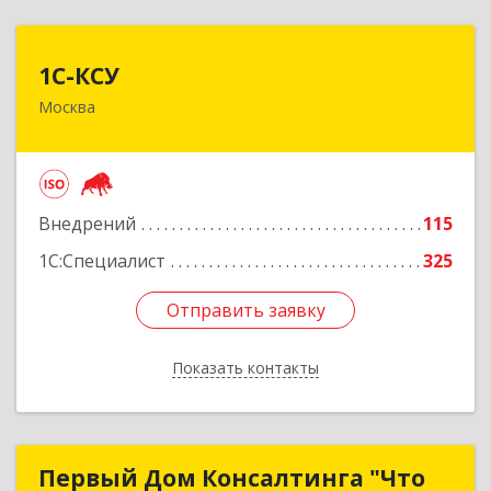
1С-КСУ
1С-КСУ
Москва
129090, Москва г, вн.тер.г. муниципальный
округ Мещанский, Гиляровского ул, дом № 4,
строение 5
Подробнее
Внедрений
115
1С:Специалист
325
Отправить заявку
Отправить заявку
Показать контакты
Назад
Первый Дом Консалтинга "Что
Первый Дом Консалтинга "Что