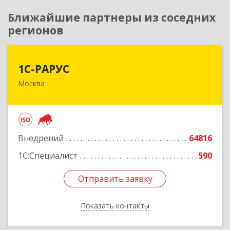
Ближайшие партнеры из соседних
регионов
1С-РАРУС
1С-РАРУС
Москва
127434, Москва г, Дмитровское ш, дом № 9Б
Подробнее
Внедрений
64816
1С:Специалист
590
Отправить заявку
Отправить заявку
Показать контакты
Назад