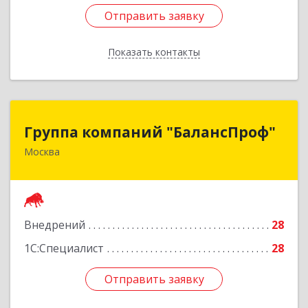
Отправить заявку
Отправить заявку
Показать контакты
Назад
Группа компаний "БалансПроф"
Группа компаний "БалансПроф"
Москва
127238, Москва г, Локомотивный проезд, дом
№ 21, строение 5, оф.702
Подробнее
Внедрений
28
1С:Специалист
28
Отправить заявку
Отправить заявку