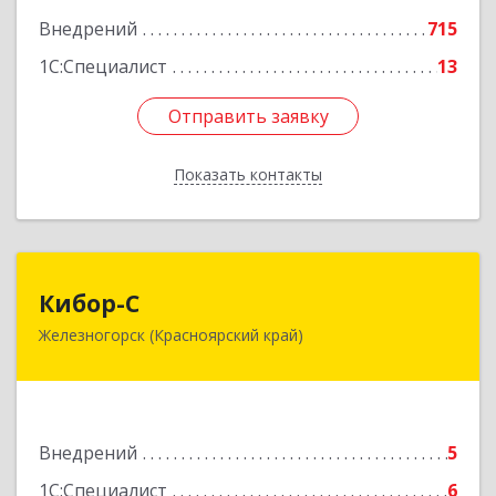
Внедрений
715
1С:Специалист
13
Отправить заявку
Отправить заявку
Показать контакты
Назад
Кибор-С
Кибор-С
Железногорск (Красноярский край)
662973, Красноярский край, Железногорск г,
Белорусская ул, дом № 30 Б, пом.16
Подробнее
Внедрений
5
1С:Специалист
6