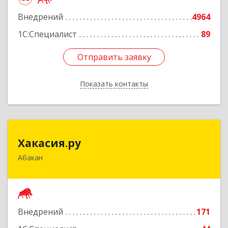
Подробнее
Внедрений
4964
1С:Специалист
89
Отправить заявку
Отправить заявку
Показать контакты
Назад
Хакасия.ру
Хакасия.ру
Абакан
655017, Хакасия Респ, Абакан г, Вяткина ул, дом
№ 9, кв.2
Подробнее
Внедрений
171