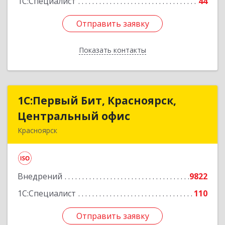
1С:Специалист
44
Отправить заявку
Отправить заявку
Показать контакты
Назад
1С:Первый Бит, Красноярск,
1С:Первый Бит, Красноярск,
Центральный офис
Центральный офис
Красноярск
660017, Красноярский край, Красноярск г,
Диктатуры пролетариата ул, дом № 32
Внедрений
9822
Подробнее
1С:Специалист
110
Отправить заявку
Отправить заявку