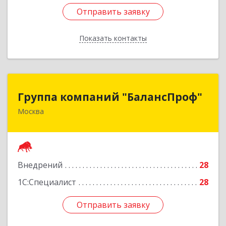
Отправить заявку
Отправить заявку
Показать контакты
Назад
Группа компаний "БалансПроф"
Группа компаний "БалансПроф"
Москва
127238, Москва г, Локомотивный проезд, дом
№ 21, строение 5, оф.702
Подробнее
Внедрений
28
1С:Специалист
28
Отправить заявку
Отправить заявку