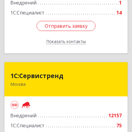
Подробнее
Внедрений
1
1С:Специалист
14
Отправить заявку
Отправить заявку
Показать контакты
Назад
1С:Сервистренд
1С:Сервистренд
Москва
107023, Москва г, Семёновский пер, дом № 15,
этаж 6, пом.I, ком.4
Подробнее
Внедрений
12157
1С:Специалист
75