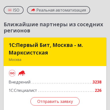
ISO
Реальная автоматизация
Ближайшие партнеры из соседних
регионов
1С:Первый Бит, Москва - м.
1С:Первый Бит, Москва - м.
Марксистская
Марксистская
Москва
109147, Москва г, Марксистская ул, дом № 34,
строение 6, этаж 3
Внедрений
3238
Подробнее
1С:Специалист
226
Отправить заявку
Отправить заявку