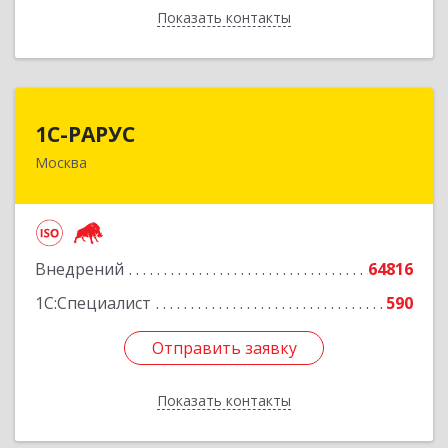
Показать контакты
Назад
1С-РАРУС
1С-РАРУС
Москва
127434, Москва г, Дмитровское ш, дом № 9Б
Подробнее
Внедрений
64816
1С:Специалист
590
Отправить заявку
Отправить заявку
Показать контакты
Назад