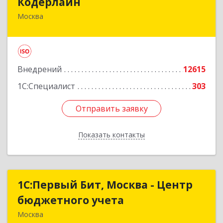
Кодерлайн
Москва
107023, Москва г, Семеновская Б. ул, дом № 43,
этаж 3, оф. 301
Подробнее
Внедрений
12615
1С:Специалист
303
Отправить заявку
Отправить заявку
Показать контакты
Назад
1С:Первый Бит, Москва - Центр
1С:Первый Бит, Москва - Центр
бюджетного учета
бюджетного учета
Москва