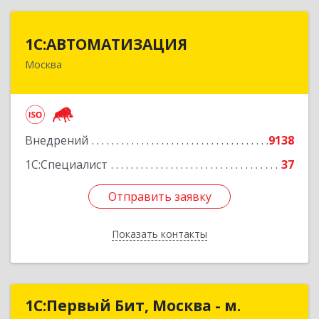
1С:АВТОМАТИЗАЦИЯ
1С:АВТОМАТИЗАЦИЯ
Москва
111024, Москва г, Энтузиастов 1-я ул, дом №
12А
Подробнее
Внедрений
9138
1С:Специалист
37
Отправить заявку
Отправить заявку
Показать контакты
Назад
1С:Первый Бит, Москва - м.
1С:Первый Бит, Москва - м.