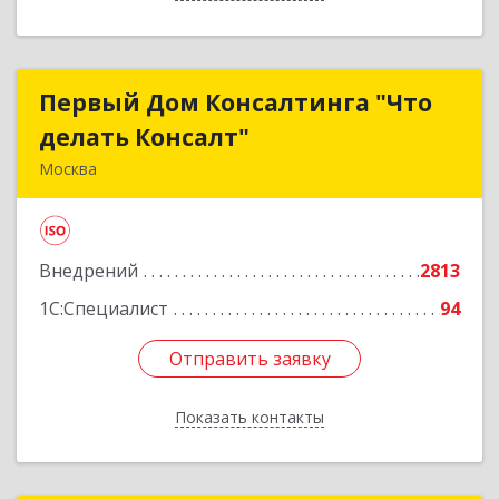
Первый Дом Консалтинга "Что
Первый Дом Консалтинга "Что
делать Консалт"
делать Консалт"
Москва
127083, Москва г, Мишина ул, дом № 56
Подробнее
Внедрений
2813
1С:Специалист
94
Отправить заявку
Отправить заявку
Показать контакты
Назад