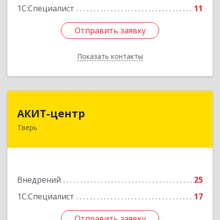
1С:Специалист
11
Отправить заявку
Отправить заявку
Показать контакты
Назад
АКИТ-центр
АКИТ-центр
Тверь
170100, Тверская обл, Тверь г, Новоторжская
ул, дом № 18, корпус 1, оф.412
Подробнее
Внедрений
25
1С:Специалист
17
Отправить заявку
Отправить заявку