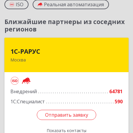
ISO
Реальная автоматизация
Ближайшие партнеры из соседних
регионов
1С-РАРУС
1С-РАРУС
Москва
127434, Москва г, Дмитровское ш, дом № 9Б
Подробнее
Внедрений
64781
1С:Специалист
590
Отправить заявку
Отправить заявку
Показать контакты
Назад