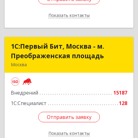
Показать контакты
Назад
1С:Первый Бит, Москва - м.
1С:Первый Бит, Москва - м.
Преображенская площадь
Преображенская площадь
Москва
107076, Москва г, Краснобогатырская ул, дом №
89, строение 1, пом.66
Внедрений
15187
Подробнее
1С:Специалист
128
Отправить заявку
Отправить заявку
Показать контакты
Назад