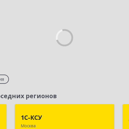
ия
седних регионов
С
1С-КСУ
1С-КСУ
Москва
,
129090, Москва г, вн.тер.г.