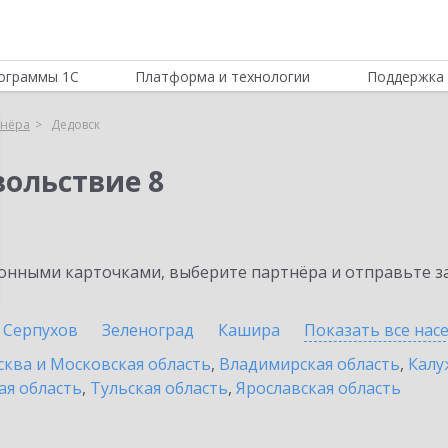
ограммы 1С
Платформа и технологии
Поддержка 
тнёра
Дедовск
вольствие 8
нными карточками, выберите партнёра и отправьте за
Серпухов
Зеленоград
Кашира
Показать все на
ква и Московская область
,
Владимирская область
,
Калу
ая область
,
Тульская область
,
Ярославская область