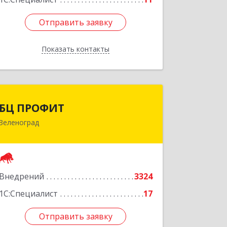
Отправить заявку
Отправить заявку
Показать контакты
Назад
БЦ ПРОФИТ
БЦ ПРОФИТ
Зеленоград
124482, Москва г, Зеленоград г,
корпус 340, этаж 1, пом.Х, ком.1-5
Подробнее
Внедрений
3324
1С:Специалист
17
Отправить заявку
Отправить заявку