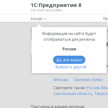
1С:Предприятие 8
Система программ
Россия
Пр
Главная
1С:Вещевое довольствие 8
Выбор пар
Информация на сайте будет
отображаться для региона
1С:Вещевое до
Россия
в Дедовске
Да, все верно
Ознакомьтесь с информацио
Выбрать другой
или внедрение продукта.
Москва
Орехово-Зуево
Смотрите также:
Россия
,
Мос
Смоленская область
,
Тверск
Партнеры в вашем регионе: