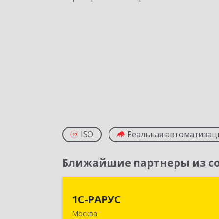
ISO
Реальная автоматизац
Ближайшие партнеры из со
1С-РАРУ
1С-РАРУС
Москва
127434, Москва г, Дмитровское ш