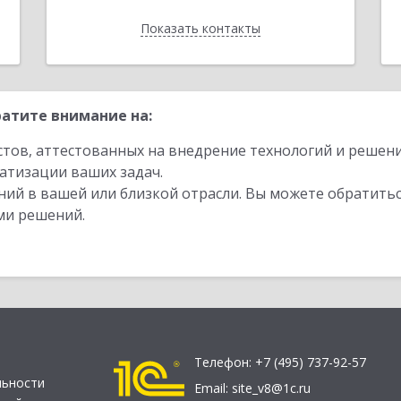
Показать контакты
Назад
атите внимание на:
стов, аттестованных на внедрение технологий и решен
атизации ваших задач.
ий в вашей или близкой отрасли. Вы можете обратитьс
ми решений.
Телефон:
+7 (495) 737-92-57
льности
Email:
site_v8@1c.ru