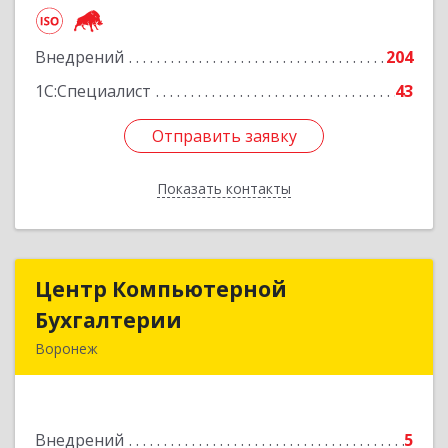
Платонова ул, дом № 19, пом.14
Внедрений
204
Подробнее
1С:Специалист
43
Отправить заявку
Отправить заявку
Показать контакты
Назад
Центр Компьютерной
Центр Компьютерной
Бухгалтерии
Бухгалтерии
Воронеж
394068, Воронежская обл, Воронеж г,
Хользунова ул, дом № 38/1, пом.2
Внедрений
5
Подробнее