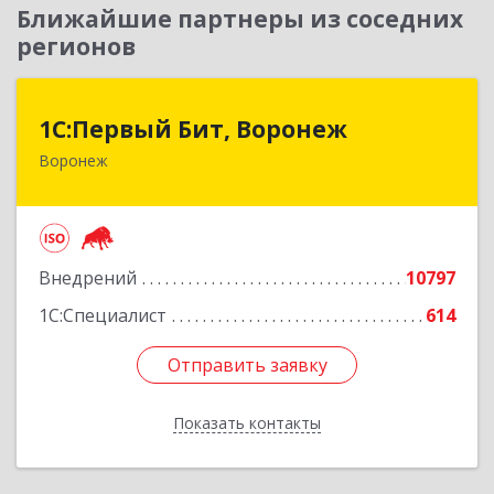
Ближайшие партнеры из соседних
регионов
1С:Первый Бит, Воронеж
1С:Первый Бит, Воронеж
Воронеж
394006, Воронежская обл, Воронеж г, 20-летия
Октября ул, дом № 119, оф.711
Подробнее
Внедрений
10797
1С:Специалист
614
Отправить заявку
Отправить заявку
Показать контакты
Назад