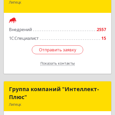
Липецк
398001, Липецкая обл, Липецк г, Победы пл,
дом № 8
Подробнее
Внедрений
2557
1С:Специалист
15
Отправить заявку
Отправить заявку
Показать контакты
Назад
Группа компаний "Интеллект-
Группа компаний "Интеллект-
Плюс"
Плюс"
Липецк
398024, Липецкая обл, Липецк г, Победы пл,