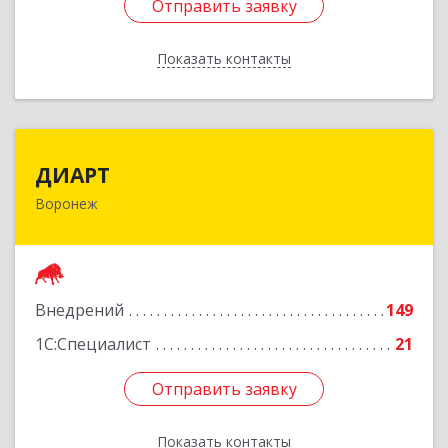
Отправить заявку
Отправить заявку
Показать контакты
Назад
ДИАРТ
ДИАРТ
Воронеж
394006, Воронежская обл, Воронеж г,
Девицкий Выезд ул, дом № 32
Подробнее
Внедрений
149
1С:Специалист
21
Отправить заявку
Отправить заявку
Показать контакты
Назад