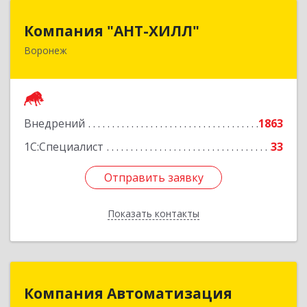
Компания "АНТ-ХИЛЛ"
Компания "АНТ-ХИЛЛ"
Воронеж
394088, Воронежская обл, Воронеж г, Победы
б-р, дом № 50
Подробнее
Внедрений
1863
1С:Специалист
33
Отправить заявку
Отправить заявку
Показать контакты
Назад
Компания Автоматизация
Компания Автоматизация