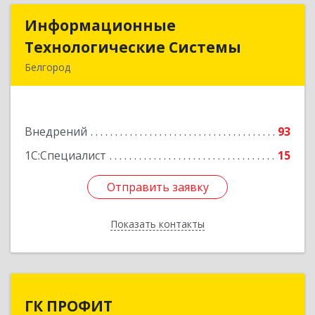
Информационные
Информационные
Технологические Системы
Технологические Системы
Белгород
308014, Белгородская обл, Белгород г, Садовая
ул, дом № 2А
Внедрений
93
Подробнее
1С:Специалист
15
Отправить заявку
Отправить заявку
Показать контакты
Назад
ГК ПРОФИТ
ГК ПРОФИТ