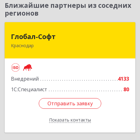
Ближайшие партнеры из соседних
регионов
Глобал-Софт
Глобал-Софт
Краснодар
350018, Краснодарский край, Краснодар г,
Сормовская ул, дом № 7
Подробнее
Внедрений
4133
1С:Специалист
80
Отправить заявку
Отправить заявку
Показать контакты
Назад