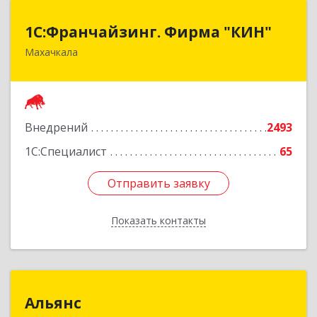
1С:Франчайзинг. Фирма "КИН"
1С:Франчайзинг. Фирма "КИН"
Махачкала
367030, Дагестан Респ, Махачкала г, И.Казака
ул, дом № 31
Подробнее
Внедрений
2493
1С:Специалист
65
Отправить заявку
Отправить заявку
Показать контакты
Назад
Альянс
Альянс