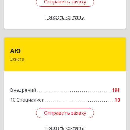
Отправить заявку
Отправить заявку
Показать контакты
Назад
АЮ
АЮ
Элиста
358009, Калмыкия Респ, Элиста г, А.С.Пушкина
ул, дом № 20, оф.407
Подробнее
Внедрений
191
1С:Специалист
10
Отправить заявку
Отправить заявку
Показать контакты
Назад