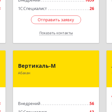
8
Внедрений
этаж 3, пом.2, оф.301
1659
3
1С:Специалист
26
Подробнее
Отправить заявку
Отправить заявку
Показать контакты
Назад
и
Вертикаль-М
Вертикаль-М
-
655017, Хакасия Респ, Абакан г,
Абакан
й
Чертыгашева ул, дом № 124, кв.97Н
1
Подробнее
е
3
Внедрений
56