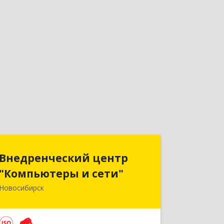
Внедренческий центр
Внедренческий центр
"Компьютеры и сети"
"Компьютеры и сети"
Новосибирск
630075, Новосибирская обл,
Новосибирск г, Залесского, дом № 5/1,
оф.711