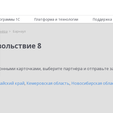
ограммы 1С
Платформа и технологии
Поддержка 
тнёра
Барнаул
вольствие 8
нными карточками, выберите партнёра и отправьте за
айский край
,
Кемеровская область
,
Новосибирская обла