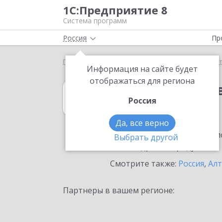
1С:Предприятие 8
Система программ
Россия
Пр
Главная
1С:Вещевое довольствие 8
Выбор пар
Информация на сайте будет
отображаться для региона
1С:Вещевое до
Россия
в Барнауле
Да, все верно
Ознакомьтесь с информацио
Выбрать другой
или внедрение продукта.
Смотрите также:
Россия
,
Алт
Партнеры в вашем регионе: