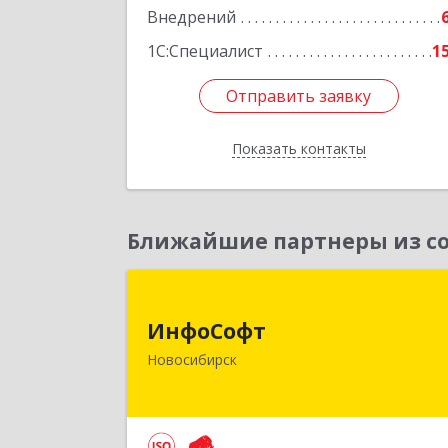
Внедрений
1С:Специалист
1
Отправить заявку
Отправить заявку
Показать контакты
Назад
Ближайшие партнеры из со
ИнфоСоф
ИнфоСофт
630091, Новосибирская обл
Новосибирск
Новосибирск г, Крылова ул, дом № 3
Подробне