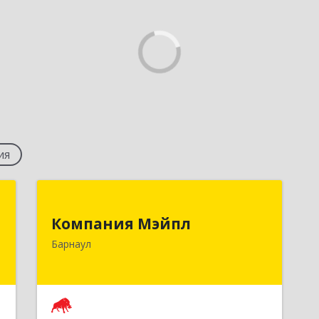
ия
г
Компания Мэйпл
Компания Мэйпл
,
656038, Алтайский край, Барнаул г,
Барнаул
5
Комсомольский пр-кт, дом № 112
е
Подробнее