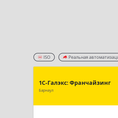
ISO
Реальная автоматизац
1С-Галэкс: Франчайзин
1С-Галэкс: Франчайзинг
656015, Алтайский край, Барнаул г
Барнаул
Деповская ул, дом № 7, каб.А-10
Подробне