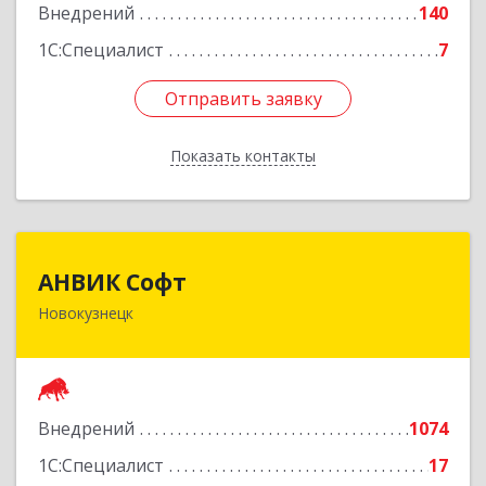
Внедрений
140
1С:Специалист
7
Отправить заявку
Отправить заявку
Показать контакты
Назад
АНВИК Софт
АНВИК Софт
Новокузнецк
654079, Кемеровская область - Кузбасс,
Новокузнецкий г.о, Новокузнецк г,
Куйбышевский р-н, Невского ул, дом № 1, этаж
2
Внедрений
1074
Подробнее
1С:Специалист
17