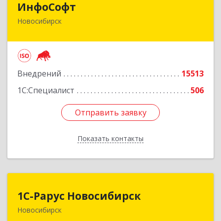
ИнфоСофт
Новосибирск
630091, Новосибирская обл, Новосибирск г,
Крылова ул, дом № 31
Подробнее
Внедрений
15513
1С:Специалист
506
Отправить заявку
Отправить заявку
Показать контакты
Назад
1С-Рарус Новосибирск
1С-Рарус Новосибирск
Новосибирск
630015, Новосибирская обл, Новосибирск г,