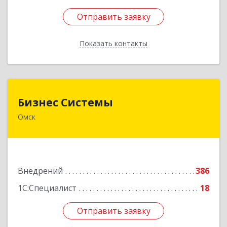
Отправить заявку
Отправить заявку
Показать контакты
Назад
Бизнес Системы
Бизнес Системы
Омск
644024, Омская обл, Омск г, Т.К.Щербанева ул,
дом № 35, оф.703
Подробнее
Внедрений
386
1С:Специалист
18
Отправить заявку
Отправить заявку