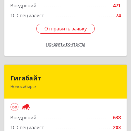
Внедрений
471
Подробнее
1С:Специалист
74
Отправить заявку
Отправить заявку
Показать контакты
Назад
Гигабайт
Гигабайт
Новосибирск
630099, Новосибирская обл, Новосибирск г,
Ядринцевская ул, дом № 68/1, этаж 4
Подробнее
Внедрений
638
1С:Специалист
203