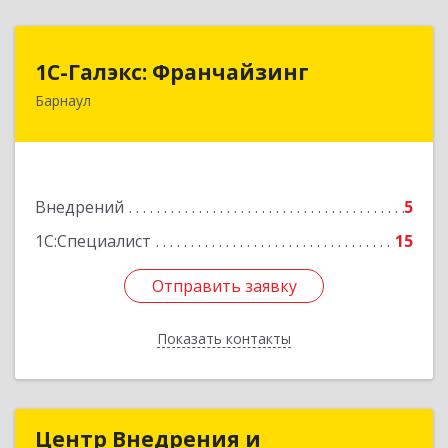
1С-Галэкс: Франчайзинг
1С-Галэкс: Франчайзинг
Барнаул
656015, Алтайский край, Барнаул г, Деповская
ул, дом № 7, каб.А-105
Подробнее
Внедрений
5
1С:Специалист
15
Отправить заявку
Отправить заявку
Показать контакты
Назад
Центр Внедрения и
Центр Внедрения и