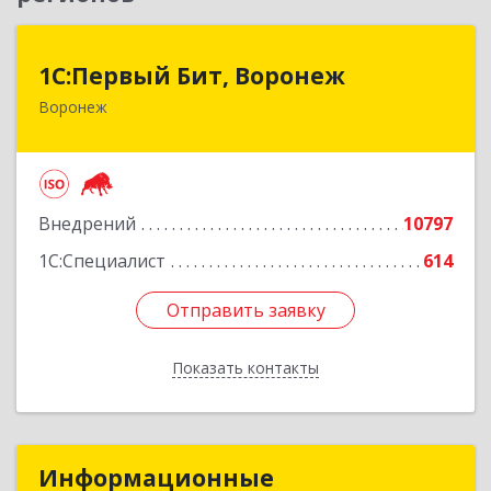
1С:Первый Бит, Воронеж
1С:Первый Бит, Воронеж
Воронеж
394006, Воронежская обл, Воронеж г, 20-летия
Октября ул, дом № 119, оф.711
Подробнее
Внедрений
10797
1С:Специалист
614
Отправить заявку
Отправить заявку
Показать контакты
Назад
Информационные
Информационные