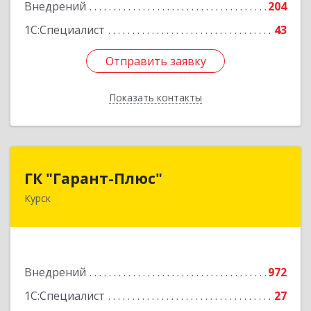
Внедрений
204
Подробнее
1С:Специалист
43
Отправить заявку
Отправить заявку
Показать контакты
Назад
ГК "Гарант-Плюс"
ГК "Гарант-Плюс"
Курск
305035, Курская обл, Курск г, Овечкина ул, дом
№ 14, пом.1
Подробнее
Внедрений
972
1С:Специалист
27