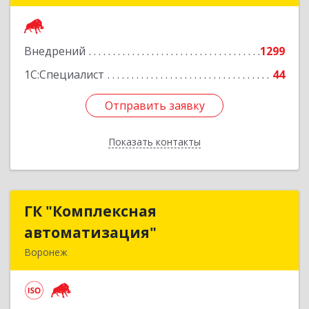
Подробнее
Внедрений
1299
1С:Специалист
44
Отправить заявку
Отправить заявку
Показать контакты
Назад
ГК "Комплексная
ГК "Комплексная
автоматизация"
автоматизация"
Воронеж
394018, Воронежская обл, Воронеж г,
Платонова ул, дом № 19, пом.14