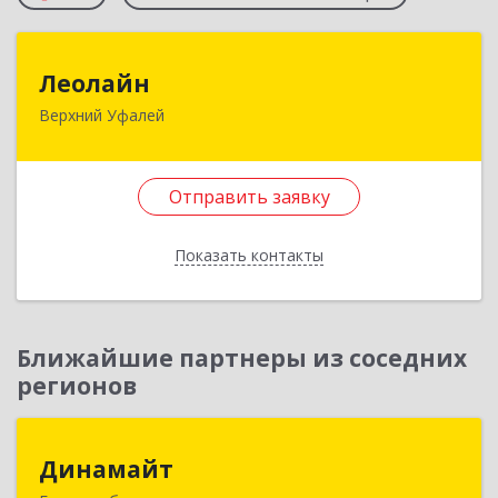
Леолайн
Леолайн
Верхний Уфалей
456800, Челябинская обл, Верхний Уфалей г,
Ленина ул, дом № 147
Отправить заявку
Подробнее
Отправить заявку
Показать контакты
Назад
Ближайшие партнеры из соседних
регионов
Динамайт
Динамайт