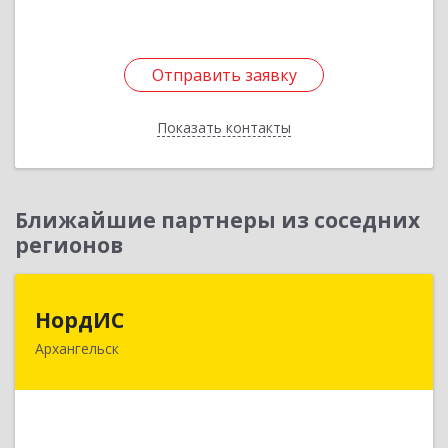
Отправить заявку
Отправить заявку
Показать контакты
Назад
Ближайшие партнеры из соседних
регионов
НордИС
НордИС
Архангельск
163071, Архангельская обл, Архангельск г,
Гайдара ул, дом № 55, оф.18
Подробнее