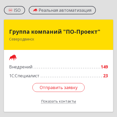
ISO
Реальная автоматизация
Группа компаний "ПО-Проект"
Группа компаний "ПО-Проект"
Северодвинск
164500, Архангельская обл, Северодвинск г,
Бойчука ул, дом № 3, оф.401
Подробнее
Внедрений
149
1С:Специалист
23
Отправить заявку
Отправить заявку
Показать контакты
Назад