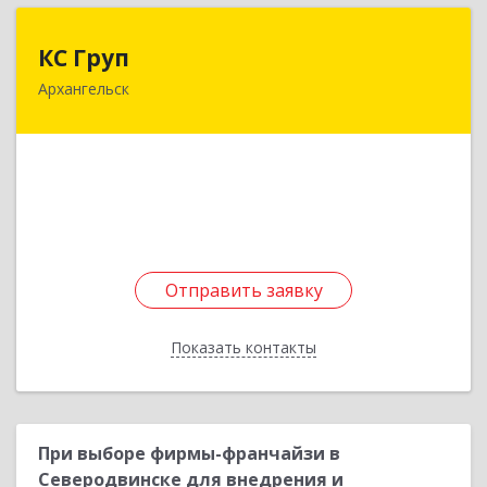
КС Груп
КС Груп
Архангельск
163071, Архангельская обл, Архангельск г,
Советских космонавтов пр-кт, дом № 148,
пом.2Н
Подробнее
Отправить заявку
Отправить заявку
Показать контакты
Назад
При выборе фирмы-франчайзи в
Северодвинске для внедрения и