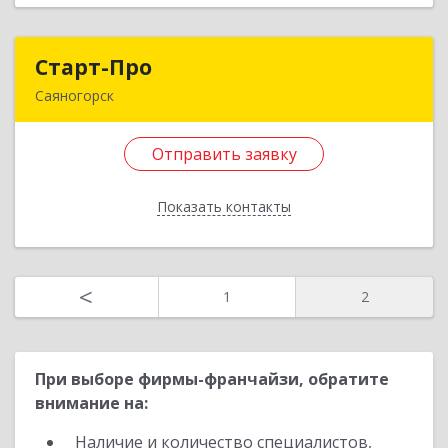
Назад
Старт-Про
Старт-Про
Саяногорск
655619, Хакасия Респ, Саяногорск г, Черемушки
рп, дом № 12, кв.96
Отправить заявку
Подробнее
Показать контакты
Отправить заявку
Назад
<
1
2
При выборе фирмы-франчайзи, обратите
внимание на:
Наличие и количество специалистов,