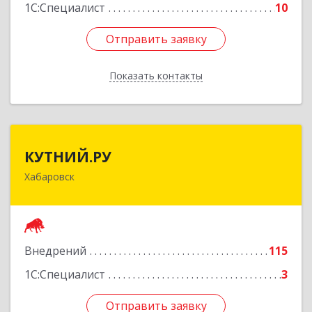
1С:Специалист
10
Отправить заявку
Отправить заявку
Показать контакты
Назад
КУТНИЙ.РУ
КУТНИЙ.РУ
Хабаровск
680007, Хабаровский край, Хабаровск г,
Шевчука ул, дом № 42, оф.505
Подробнее
Внедрений
115
1С:Специалист
3
Отправить заявку
Отправить заявку