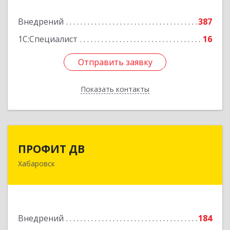
Внедрений
387
Подробнее
1С:Специалист
16
Отправить заявку
Отправить заявку
Показать контакты
Назад
ПРОФИТ ДВ
ПРОФИТ ДВ
Хабаровск
680000, Хабаровский край, Хабаровск г,
Муравьева-Амурского ул, дом № 25, пом.I
Подробнее
Внедрений
184