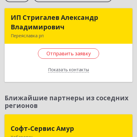
ИП Стригалев Александр
ИП Стригалев Александр
Владимирович
Владимирович
Переяславка рп
682910, Хабаровский край, Имени Лазо р-н,
Переяславка рп, Ленина ул, дом № 30, оф.1
Отправить заявку
Подробнее
Показать контакты
Отправить заявку
Назад
Ближайшие партнеры из соседних
регионов
Софт-Сервис Амур
Софт-Сервис Амур