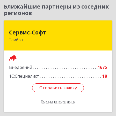
Ближайшие партнеры из соседних
регионов
Сервис-Софт
Сервис-Софт
Тамбов
392030, Тамбовская обл, Тамбов г, Урожайная
ул, дом № 2К
Подробнее
Внедрений
1675
1С:Специалист
18
Отправить заявку
Отправить заявку
Показать контакты
Назад