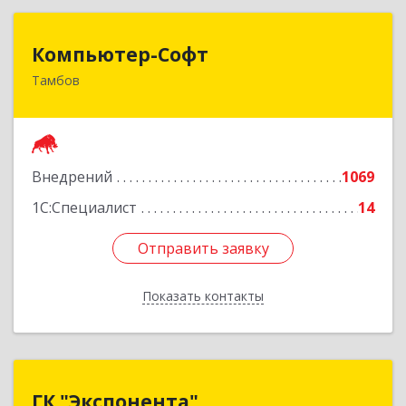
Компьютер-Софт
Компьютер-Софт
Тамбов
392000, Тамбовская обл, Тамбов г, Советская
ул, дом № 191
Подробнее
Внедрений
1069
1С:Специалист
14
Отправить заявку
Отправить заявку
Показать контакты
Назад
ГК "Экспонента"
ГК "Экспонента"