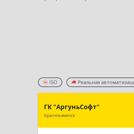
ISO
Реальная автоматизац
ГК "АргуньСофт
ГК "АргуньСофт"
Краснокаменск
674673, Забайкальский край
Краснокаменский р-н, Краснокаменс
г, Строителей пр-кт, "Бизнес