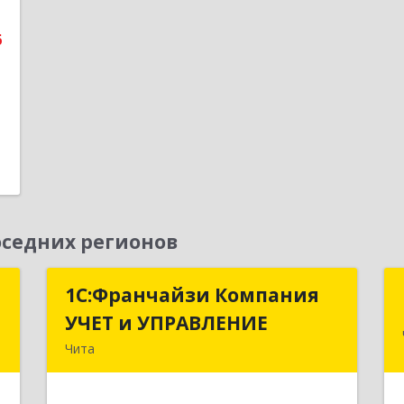
ж
6
е
1
седних регионов
а
1С:Франчайзи Компания
1С:Франчайзи Компания
УЧЕТ и УПРАВЛЕНИЕ
УЧЕТ и УПРАВЛЕНИЕ
к
Чита
8
672038, Забайкальский край, Чита г,
Нагорная ул, дом № 81а, пом.1