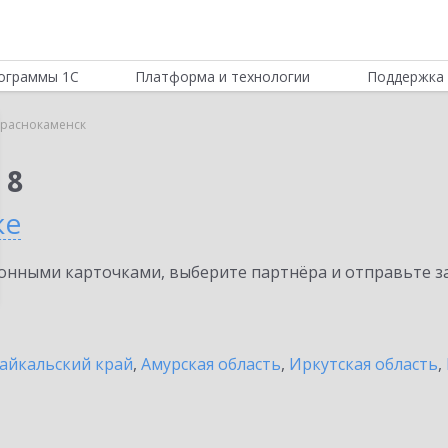
ограммы 1С
Платформа и технологии
Поддержка 
Краснокаменск
 8
ке
нными карточками, выберите партнёра и отправьте за
айкальский край
,
Амурская область
,
Иркутская область
,