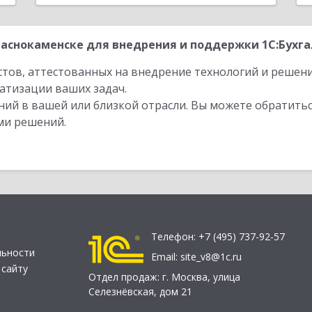
аснокаменске для внедрения и поддержки 1С:Бухгал
стов, аттестованных на внедрение технологий и решен
атизации ваших задач.
ий в вашей или близкой отрасли. Вы можете обратитьс
ми решений.
Телефон:
+7 (495) 737-92-57
льности
Email:
site_v8@1c.ru
 сайту
Отдел продаж:
г. Москва
,
улица
Селезнёвская, дом 21