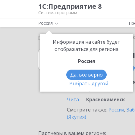
1С:Предприятие 8
Система программ
Россия
Пр
Главная
1С:Бухгалтерия 8
Выбор партнёра
Информация на сайте будет
отображаться для региона
1С:Бухгалтерия
Россия
в Краснокаменс
Да, все верно
Ознакомьтесь с информацио
Выбрать другой
или внедрение продукта.
Чита
Краснокаменск
Смотрите также:
Россия
,
Заб
(Якутия)
Партнеры в вашем регионе: