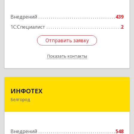
Подробнее
Внедрений
439
1С:Специалист
2
Отправить заявку
Отправить заявку
Показать контакты
Назад
ИНФОТЕХ
ИНФОТЕХ
Белгород
308012, Белгородская обл, Белгород г,
Костюкова ул, дом № 36-Г
Подробнее
Внедрений
548