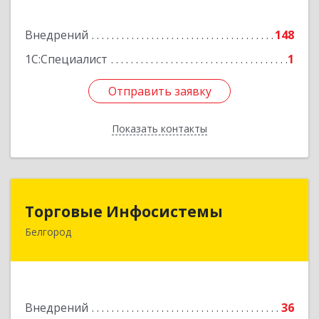
Подробнее
Внедрений
148
1С:Специалист
1
Отправить заявку
Отправить заявку
Показать контакты
Назад
Торговые Инфосистемы
Торговые Инфосистемы
Белгород
308023, Белгородская обл, Белгород г,
Студенческая ул, дом № 17г, оф.213
Подробнее
Внедрений
36