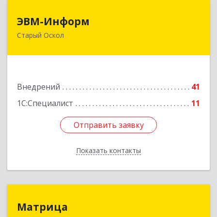
ЭВМ-Информ
ЭВМ-Информ
Старый Оскол
309502, Белгородская обл, Старый Оскол г,
Надежда мкр, строение 11
Подробнее
Внедрений
41
1С:Специалист
11
Отправить заявку
Отправить заявку
Показать контакты
Назад
Матрица
Матрица