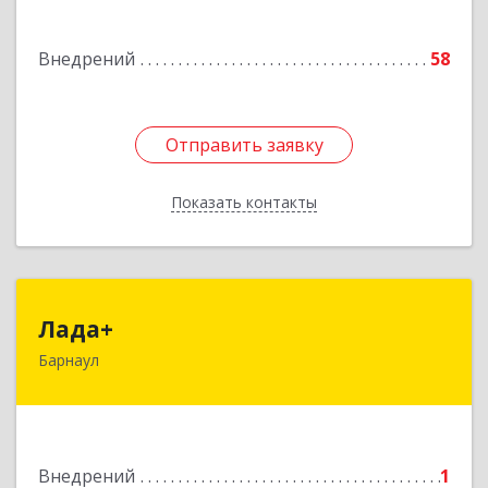
Подробнее
Внедрений
58
Отправить заявку
Отправить заявку
Показать контакты
Назад
Лада+
Лада+
Барнаул
656058, Алтайский край, Барнаул г, Взлетная ул,
дом № 41, кв.92
Подробнее
Внедрений
1