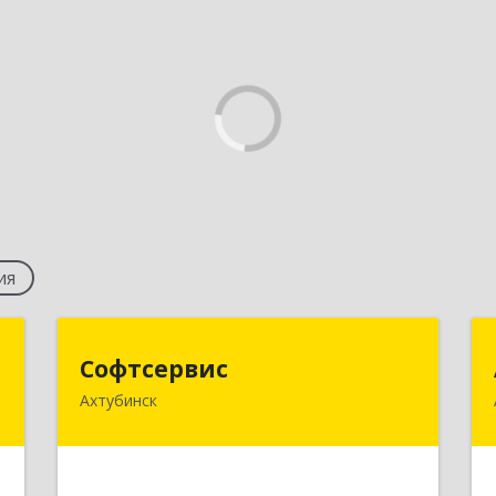
ия
п
Софтсервис
Софтсервис
Ахтубинск
ь
416500, Астраханская обл,
,
Ахтубинский р-н, Ахтубинск г, Ленина
4
ул, дом № 57