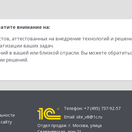
атите внимание на:
стов, аттестованных на внедрение технологий и решен
атизации ваших задач.
ий в вашей или близкой отрасли. Вы можете обратитьс
ми решений.
Телефон:
+7 (495) 737-92-57
льности
Email:
site_v8@1c.ru
 сайту
Отдел продаж:
г. Москва
,
улица
Селезнёвская, дом 21