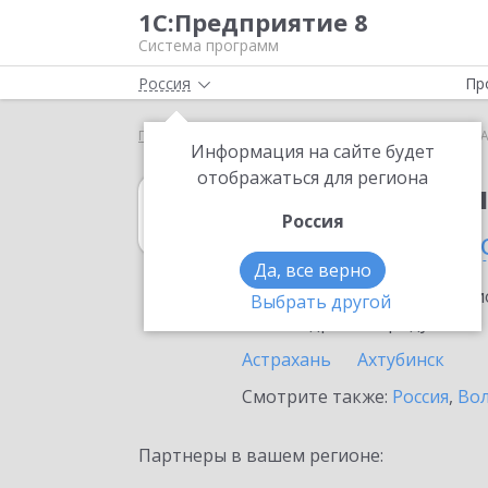
1С:Предприятие 8
Система программ
Россия
Пр
Главная
1С:Бухгалтерия 8
Выбор партнёра
А
Информация на сайте будет
отображаться для региона
1С:Бухгалтерия
Россия
в Астраханской 
Да, все верно
Ознакомьтесь с информацио
Выбрать другой
или внедрение продукта.
Астрахань
Ахтубинск
Смотрите также:
Россия
,
Вол
Партнеры в вашем регионе: