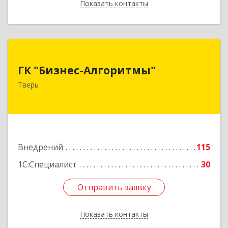
Показать контакты
Назад
ГК "Бизнес-Алгоритмы"
ГК "Бизнес-Алгоритмы"
170006, Тверская обл, Тверь г, Брагина ул, дом
Тверь
№ 6а, оф.300
Подробнее
Внедрений
115
1С:Специалист
30
Отправить заявку
Отправить заявку
Показать контакты
Назад