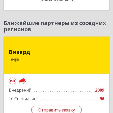
Ближайшие партнеры из соседних
регионов
Визард
Визард
170006, Тверская обл, Тверь г, Учительская ул,
Тверь
дом № 59, оф.110
Подробнее
Внедрений
2089
1С:Специалист
96
Отправить заявку
Отправить заявку