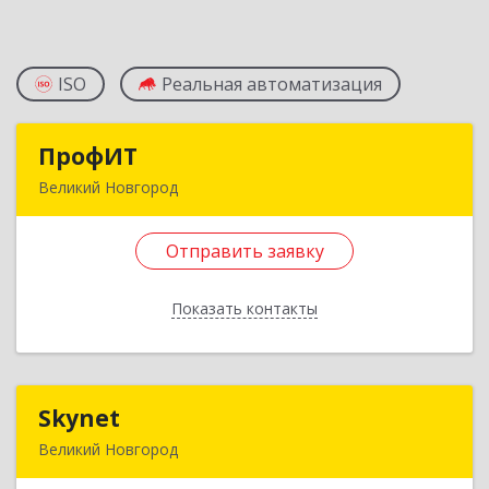
ISO
Реальная автоматизация
ПрофИТ
ПрофИТ
Великий Новгород
173003, Новгородская обл, Великий Новгород
г, Большая Санкт-Петербургская ул, дом № 64,
Отправить заявку
оф.5
Показать контакты
Подробнее
Отправить заявку
Skynet
Skynet
Назад
Великий Новгород
173024, Новгородская обл, Великий Новгород