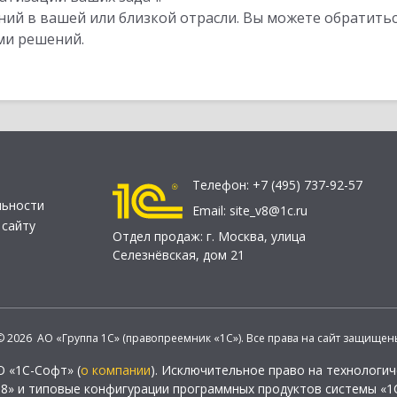
ий в вашей или близкой отрасли. Вы можете обратитьс
ми решений.
Телефон:
+7 (495) 737-92-57
льности
Email:
site_v8@1c.ru
 сайту
Отдел продаж:
г. Москва
,
улица
Селезнёвская, дом 21
© 2026 АО «Группа 1С» (правопреемник «1С»). Все права на сайт защищен
О «1С-Софт» (
о компании
). Исключительное право на технологи
 8» и типовые конфигурации программных продуктов системы «1С