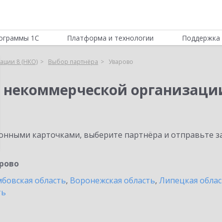
ограммы 1С
Платформа и технологии
Поддержка 
ации 8 (НКО)
Выбор партнёра
Уварово
я некоммерческой организации
нными карточками, выберите партнёра и отправьте за
рово
бовская область
,
Воронежская область
,
Липецкая облас
ть