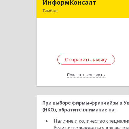
ИнформКонсалт
ИнформКонсал
Тамбов
392000, Тамбовская обл, Тамбов г
Советская ул, дом № 191, оф.30
Подробне
Отправить заявку
Отправить заявку
Показать контакты
Назад
При выборе фирмы-франчайзи в Ув
(НКО), обратите внимание на:
Наличие и количество специали
будут использоваться для автом