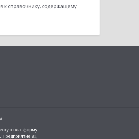
я к справочнику, содержащему
ы
ческую платформу
:Предприятие 8»,