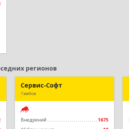
3
е
1
седних регионов
в
Сервис-Софт
Сервис-Софт
Тамбов
,
392030, Тамбовская обл, Тамбов г,
7
Урожайная ул, дом № 2К
2
Внедрений
1675
е
Подробнее