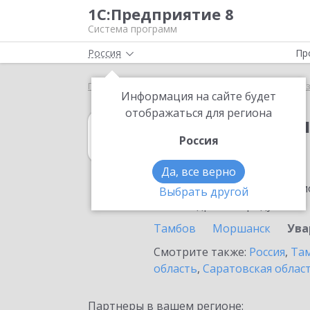
1С:Предприятие 8
Система программ
Россия
Пр
Главная
1С:Бухгалтерия некоммерческой организ
Информация на сайте будет
отображаться для региона
1С:Бухгалтери
Россия
в Уварово
Да, все верно
Ознакомьтесь с информацио
Выбрать другой
или внедрение продукта.
Тамбов
Моршанск
Ува
Смотрите также:
Россия
,
Там
область
,
Саратовская облас
Партнеры в вашем регионе: