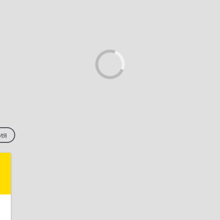
ия
н
,
А