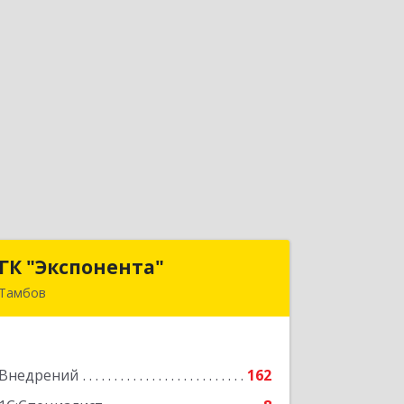
ГК "Экспонента"
ГК "Экспонента"
Тамбов
392000, Тамбовская обл, Тамбов г,
Студенецкая набережная ул, дом №
20
Внедрений
162
Подробнее