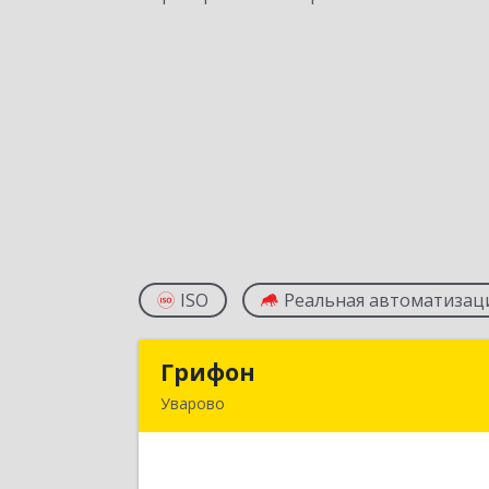
ISO
Реальная автоматизац
Грифон
Грифо
Уварово
393461, Тамбовская обл, Уварово г
Южная ул, дом № 40