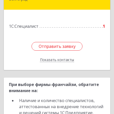
400120, Волгоградская обл, Волгоград г, им
академика Палладина пер, дом № 2, оф.2
Подробнее
1С:Специалист
1
Отправить заявку
Отправить заявку
Показать контакты
Назад
При выборе фирмы-франчайзи, обратите
внимание на:
Наличие и количество специалистов,
аттестованных на внедрение технологий
и решений системы 1С:Предприятие,