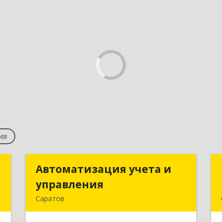
ия
а
Автоматизация учета и
Автоматизация учета и
управления
управления
,
Саратов
3
410019, Саратовская обл, Саратов г,
Танкистов ул, дом № 28