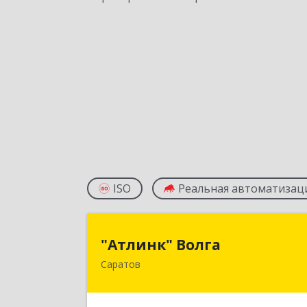
ISO
Реальная автоматизац
"Атлинк" Волг
"Атлинк" Волга
Саратов
410040, Саратовская обл, Саратов г
Техническая ул, дом № 47/61, кв.16