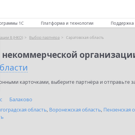
ограммы 1С
Платформа и технологии
Поддержка 
ации 8 (НКО)
Выбор партнёра
Саратовская область
я некоммерческой организации
области
нными карточками, выберите партнёра и отправьте за
с
Балаково
гоградская область
,
Воронежская область
,
Пензенская 
ть