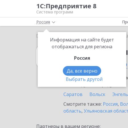
1С:Предприятие 8
Система программ
Россия
Пр
Главная
1С:Бухгалтерия некоммерческой организ
Информация на сайте будет
отображаться для региона
1С:Бухгалтери
Россия
в Саратовской 
Да, все верно
Ознакомьтесь с информацио
Выбрать другой
или внедрение продукта.
Саратов
Вольск
Энгель
Смотрите также:
Россия
,
Вол
область
,
Ульяновская облас
Партнеры в вашем регионе: