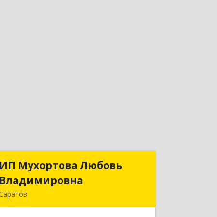
ИП Мухортова Любовь
ИП Мухортова Любовь
Владимировна
Владимировна
Саратов
410047, Саратовская обл, Саратов г,
Танкистов ул, дом № 123