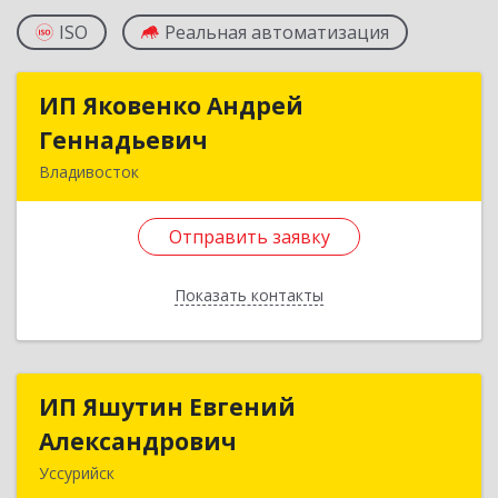
ISO
Реальная автоматизация
ИП Яковенко Андрей
ИП Яковенко Андрей
Геннадьевич
Геннадьевич
Владивосток
690066, Приморский край, Владивосток г,
Тунгусская ул, дом № 44, кв.279
Отправить заявку
Подробнее
Показать контакты
Отправить заявку
Назад
ИП Яшутин Евгений
ИП Яшутин Евгений
Александрович
Александрович
Уссурийск
692511, Приморский край, Уссурийск г, Ивасика