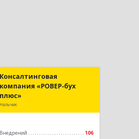
Консалтинговая
Консалтинговая
компания «РОВЕР-бух
компания «РОВЕР-бух
плюс»
плюс»
Нальчик
360004, Кабардино-Балкарская Респ,
Нальчик г, Кирова ул, дом № 233
Внедрений
106
Подробнее