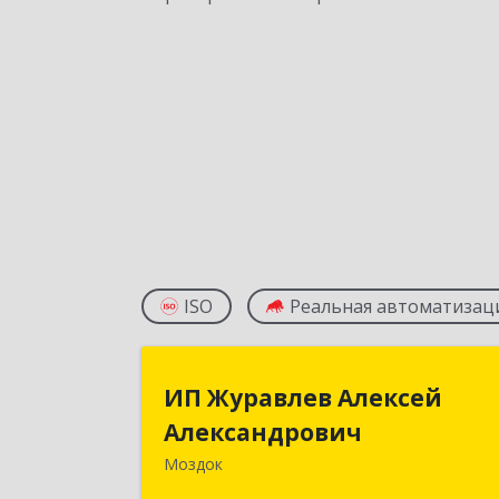
ISO
Реальная автоматизац
ИП Журавлев Алексе
ИП Журавлев Алексей
Александрови
Александрович
Моздок
363750, Северная Осетия - Алани
Респ, Моздок г, Кирова ул, дом № 4