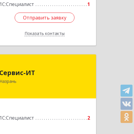
1С:Специалист
1
Отправить заявку
Отправить заявку
Показать контакты
Назад
Сервис-ИТ
Сервис-ИТ
386102, Ингушетия Респ, Назрань г,
Назрань
Центральный округ тер, Московская
ул, дом № 7, этаж 2, офис 1
Подробнее
1С:Специалист
2