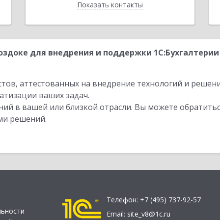
Показать контакты
Назад
здоке для внедрения и поддержки 1С:Бухгалтерии
стов, аттестованных на внедрение технологий и решен
атизации ваших задач.
ий в вашей или близкой отрасли. Вы можете обратитьс
ми решений.
Телефон:
+7 (495) 737-92-57
льности
Email:
site_v8@1c.ru