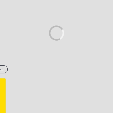
ия
й
ч
я
1