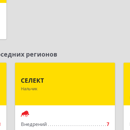
е
седних регионов
b
СЕЛЕКТ
СЕЛЕКТ
я
360030, Кабардино-Балкарская Респ,
Нальчик
я
Нальчик г, Кулиева пр-кт, дом № 10а
7
Подробнее
е
3
Внедрений
7