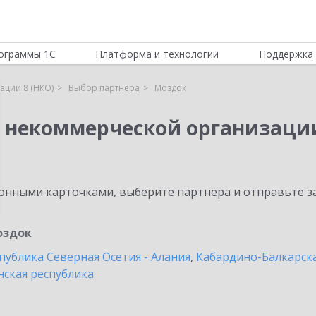
ограммы 1С
Платформа и технологии
Поддержка 
ации 8 (НКО)
Выбор партнёра
Моздок
я некоммерческой организации
нными карточками, выберите партнёра и отправьте за
оздок
публика Северная Осетия - Алания
,
Кабардино-Балкарска
нская республика