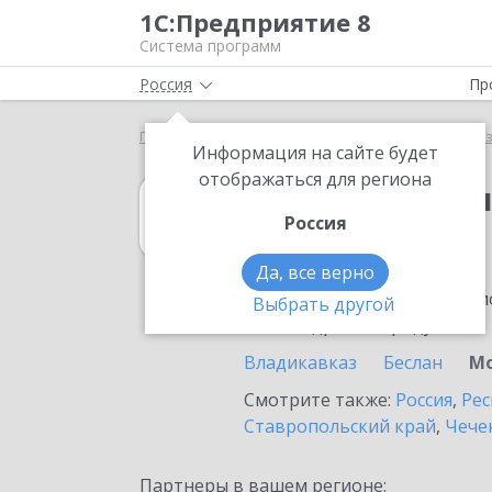
1С:Предприятие 8
Система программ
Россия
Пр
Главная
1С:Бухгалтерия некоммерческой организ
Информация на сайте будет
отображаться для региона
1С:Бухгалтери
Россия
в Моздоке
Да, все верно
Ознакомьтесь с информацио
Выбрать другой
или внедрение продукта.
Владикавказ
Беслан
М
Смотрите также:
Россия
,
Рес
Ставропольский край
,
Чече
Партнеры в вашем регионе: