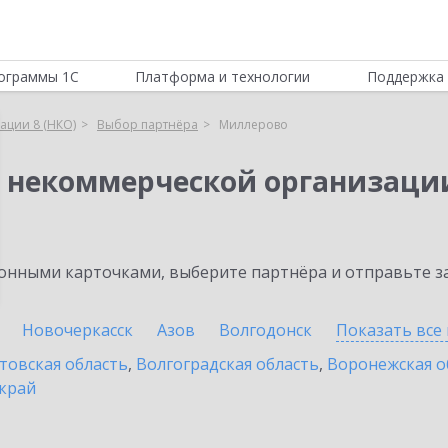
ограммы 1С
Платформа и технологии
Поддержка 
ации 8 (НКО)
Выбор партнёра
Миллерово
я некоммерческой организации
нными карточками, выберите партнёра и отправьте за
Новочеркасск
Азов
Волгодонск
Показать все
товская область
,
Волгоградская область
,
Воронежская о
край