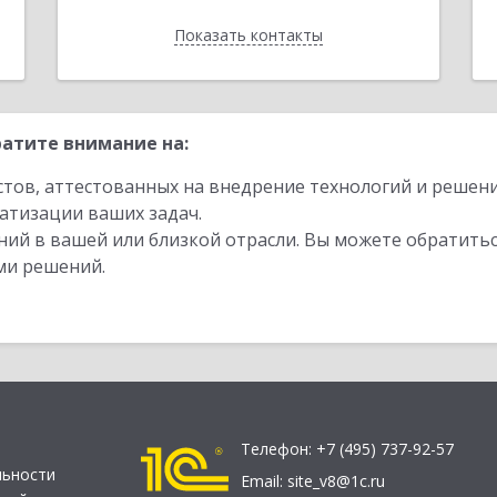
Показать контакты
Назад
атите внимание на:
стов, аттестованных на внедрение технологий и решен
атизации ваших задач.
ий в вашей или близкой отрасли. Вы можете обратитьс
ми решений.
Телефон:
+7 (495) 737-92-57
льности
Email:
site_v8@1c.ru