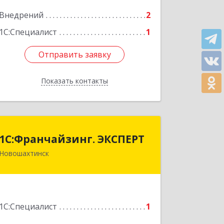
Подробнее
Внедрений
2
1С:Специалист
1
Отправить заявку
Отправить заявку
Показать контакты
Назад
1С:Франчайзинг. ЭКСПЕРТ
1С:Франчайзинг. ЭКСПЕРТ
Новошахтинск
346901, Ростовская обл,
Новошахтинск г, Куйбышева ул, дом
№ 6, кв.2
Подробнее
1С:Специалист
1