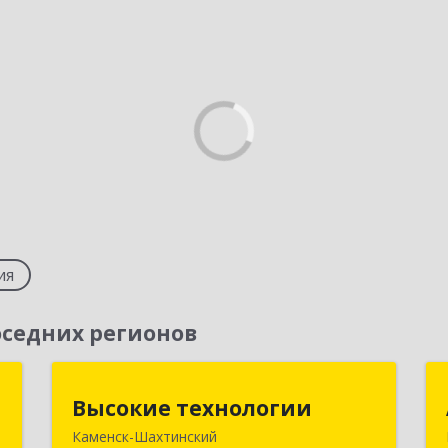
ия
седних регионов
г
Высокие технологии
Высокие технологии
Каменск-Шахтинский
д
347810, Ростовская обл, Каменск-