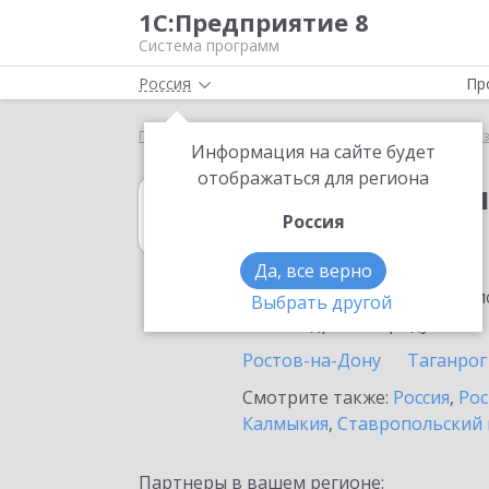
1С:Предприятие 8
Система программ
Россия
Пр
Главная
1С:Бухгалтерия некоммерческой организ
Информация на сайте будет
отображаться для региона
1С:Бухгалтери
Россия
в Миллерово
Да, все верно
Ознакомьтесь с информацио
Выбрать другой
или внедрение продукта.
Ростов-на-Дону
Таганрог
Смотрите также:
Россия
,
Рос
Калмыкия
,
Ставропольский 
Партнеры в вашем регионе: