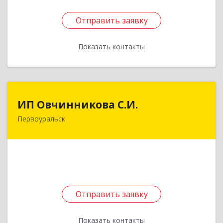
Отправить заявку
Отправить заявку
Показать контакты
Назад
ИП Овчинникова С.И.
ИП Овчинникова С.И.
Первоуральск
623119, Свердловская обл, Первоуральск г,
Береговая ул, дом № 5Б, кв.160
Подробнее
Отправить заявку
Отправить заявку
Показать контакты
Назад