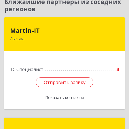
Ближайшие партнеры из соседних
регионов
Martin-IT
Martin-IT
Лысьва
618900, Пермский край, Лысьва г, Смышляева
ул, дом № 36, этаж 3, оф.7
Подробнее
1С:Специалист
4
Отправить заявку
Отправить заявку
Показать контакты
Назад
Базис-С