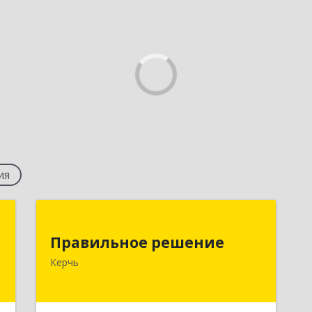
ия
с
Правильное решение
Правильное решение
,
298330, Крым Респ, Керчь г,
Керчь
6
Адмиралтейский проезд, дом № 1
е
Подробнее