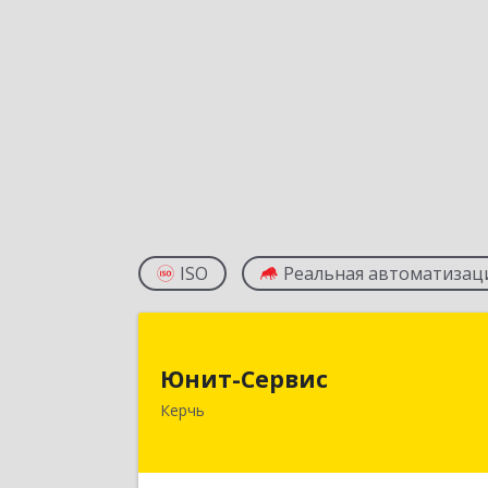
ISO
Реальная автоматизац
Юнит-Серви
Юнит-Сервис
298300, Крым Респ, Керчь г
Керчь
Кооперативный пер, дом № 2
Подробне