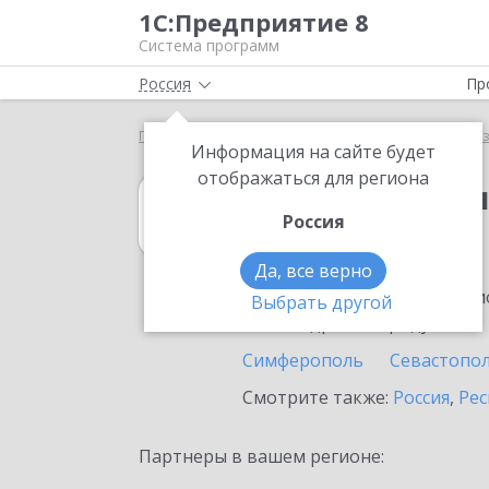
1С:Предприятие 8
Система программ
Россия
Пр
Главная
1С:Бухгалтерия некоммерческой организ
Информация на сайте будет
отображаться для региона
1С:Бухгалтери
Россия
в Керчи
Да, все верно
Ознакомьтесь с информацио
Выбрать другой
или внедрение продукта.
Симферополь
Севастопо
Смотрите также:
Россия
,
Рес
Партнеры в вашем регионе: