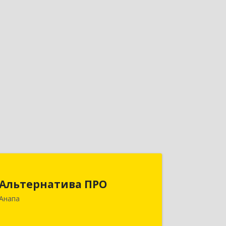
Альтернатива ПРО
Альтернатива ПРО
353450, Краснодарский край,
Анапа
Анапский р-н, Анапа г,
Новороссийская ул, дом № 259, кв.18