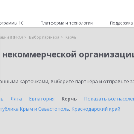
ограммы 1С
Платформа и технологии
Поддержка 
ации 8 (НКО)
Выбор партнёра
Керчь
я некоммерческой организации
нными карточками, выберите партнёра и отправьте за
ль
Ялта
Евпатория
Керчь
Показать все насел
публика Крым и Севастополь
,
Краснодарский край