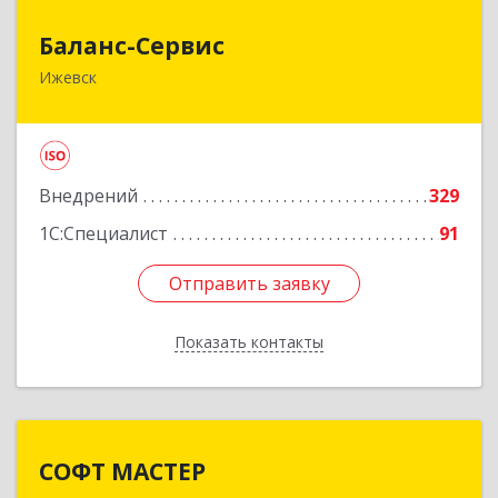
Баланс-Сервис
Баланс-Сервис
Ижевск
426076, Удмуртская Респ, Ижевск г,
Коммунаров ул, дом № 198
Подробнее
Внедрений
329
1С:Специалист
91
Отправить заявку
Отправить заявку
Показать контакты
Назад
СОФТ МАСТЕР
СОФТ МАСТЕР