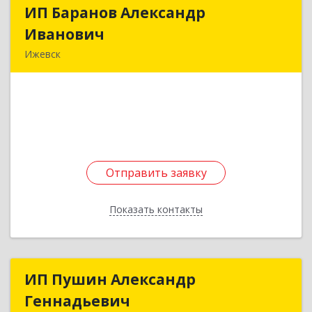
ИП Баранов Александр
ИП Баранов Александр
Иванович
Иванович
Ижевск
426000, Удмуртская Респ, Ижевск г, 10 лет
Октября ул, дом № 8, кв.13
Подробнее
Отправить заявку
Отправить заявку
Показать контакты
Назад
ИП Пушин Александр
ИП Пушин Александр
Геннадьевич
Геннадьевич