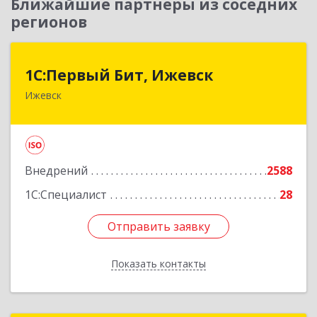
Ближайшие партнеры из соседних
регионов
1С:Первый Бит, Ижевск
1С:Первый Бит, Ижевск
Ижевск
426008, Удмуртская Респ, Ижевск г,
Коммунаров ул, дом № 234
Подробнее
Внедрений
2588
1С:Специалист
28
Отправить заявку
Отправить заявку
Показать контакты
Назад