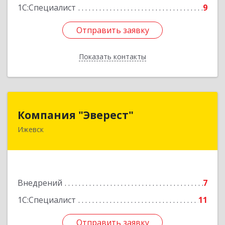
1С:Специалист
9
Отправить заявку
Отправить заявку
Показать контакты
Назад
Компания "Эверест"
Компания "Эверест"
Ижевск
426011, Удмуртская Респ, Ижевск г,
Холмогорова ул, дом № 27А, пом.2
Подробнее
Внедрений
7
1С:Специалист
11
Отправить заявку
Отправить заявку