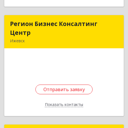
Регион Бизнес Консалтинг
Регион Бизнес Консалтинг
Центр
Центр
Ижевск
426008, Удмуртская Респ, Ижевск г, Кирова ул,
дом № 172, оф.216
Подробнее
Отправить заявку
Отправить заявку
Показать контакты
Назад