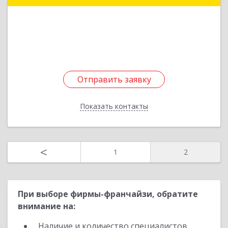
241013, Брянская обл, Брянск г, Болховская ул,
дом № 73, оф.8
Подробнее
Отправить заявку
Отправить заявку
Показать контакты
Назад
<
1
2
При выборе фирмы-франчайзи, обратите
внимание на:
Наличие и количество специалистов,