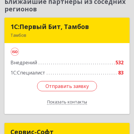
Ближайшие партнеры из соседних
регионов
1С:Первый Бит, Тамбов
1С:Первый Бит, Тамбов
Тамбов
392012, Тамбовская обл, Тамбов г, Пионерская
ул, дом № 9, п.195, к 17
Внедрений
532
Подробнее
1С:Специалист
83
Отправить заявку
Отправить заявку
Показать контакты
Назад
Сервис-Софт
Сервис-Софт