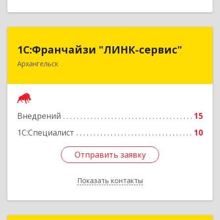
1С:Франчайзи "ЛИНК-сервис"
1С:Франчайзи "ЛИНК-сервис"
Архангельск
163000, Архангельская обл, Архангельск г,
Ленина пл., дом № 4, оф.1810 (18 этаж)
Подробнее
Внедрений
15
1С:Специалист
10
Отправить заявку
Отправить заявку
Показать контакты
Назад