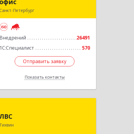
офис
офис
Санкт-Петербург
г.Санкт-Петербург, Невский проспект,
10
Внедрений
26491
Подробнее
1С:Специалист
570
Отправить заявку
Отправить заявку
Показать контакты
Назад
ЛВС
ЛВС
187553, Ленинградская обл,
Тихвин
Тихвинский р-н, Тихвин г, Ярослава