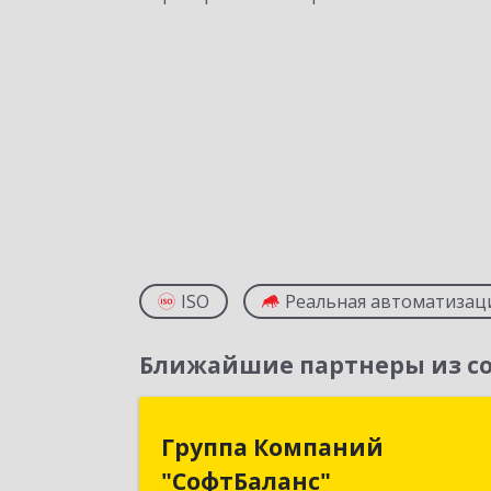
ISO
Реальная автоматизац
Ближайшие партнеры из со
Группа Компани
Группа Компаний
"СофтБаланс
"СофтБаланс"