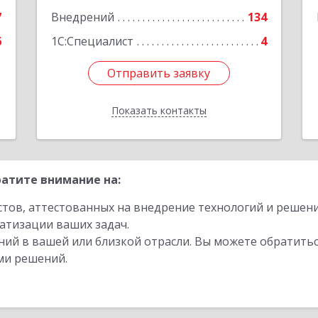
е
7
Внедрений
134
6
1С:Специалист
4
Отправить заявку
Отправить заявку
Показать контакты
Назад
атите внимание на:
стов, аттестованных на внедрение технологий и решен
атизации ваших задач.
ий в вашей или близкой отрасли. Вы можете обратитьс
ми решений.