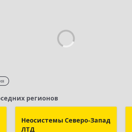
ия
седних регионов
й
Неосистемы Северо-Запад
Неосистемы Северо-Запад
"
ЛТД
ЛТД