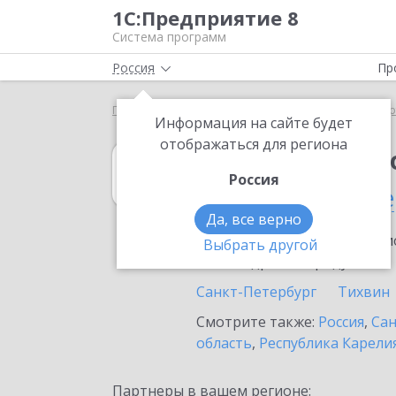
1С:Предприятие 8
Система программ
Россия
Пр
Главная
1С:Бюджетная отчетность 8
Выбор пар
Информация на сайте будет
отображаться для региона
1С:Бюджетная 
Россия
во Всеволожске
Да, все верно
Ознакомьтесь с информацио
Выбрать другой
или внедрение продукта.
Санкт-Петербург
Тихвин
Смотрите также:
Россия
,
Сан
область
,
Республика Карели
Партнеры в вашем регионе: