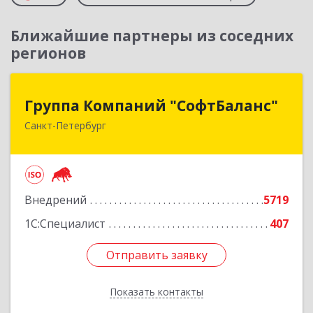
Ближайшие партнеры из соседних
регионов
Группа Компаний "СофтБаланс"
Группа Компаний "СофтБаланс"
Санкт-Петербург
195112, Санкт-Петербург г, Заневский пр-кт,
дом № 30, корпус 2, литера А
Подробнее
Внедрений
5719
1С:Специалист
407
Отправить заявку
Отправить заявку
Показать контакты
Назад