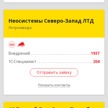
Неосистемы Северо-Запад ЛТД
Неосистемы Северо-Запад ЛТД
Петрозаводск
185001, Карелия Респ, Петрозаводск г,
Первомайский (Первомайский р-н) пр-кт, дом
№ 54, пом.27
Подробнее
Внедрений
1937
1С:Специалист
204
Отправить заявку
Отправить заявку
Показать контакты
Назад