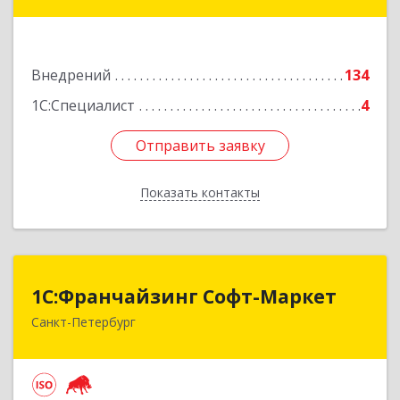
дом № 42г
Подробнее
Внедрений
134
1С:Специалист
4
Отправить заявку
Отправить заявку
Показать контакты
Назад
1С:Франчайзинг Софт-Маркет
1С:Франчайзинг Софт-Маркет
Санкт-Петербург
Санкт-Петербург г, Суворовский проспект, 10
Подробнее