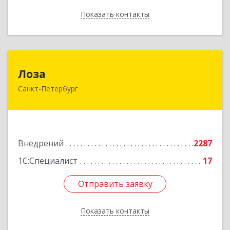
Показать контакты
Назад
Лоза
Лоза
Санкт-Петербург
194044, Санкт-Петербург г, Выборгская наб,
дом № 49,БЦ "Компрессор", оф.600
Подробнее
Внедрений
2287
1С:Специалист
17
Отправить заявку
Отправить заявку
Показать контакты
Назад