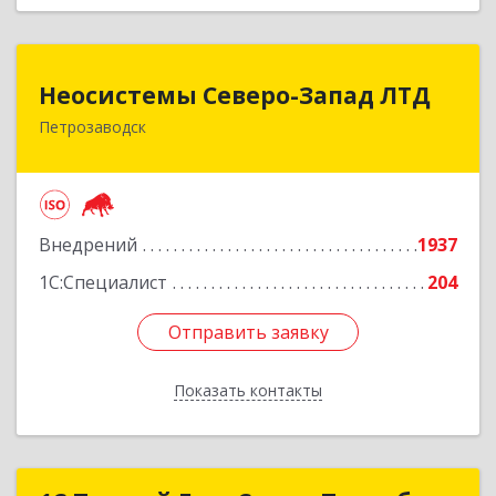
Неосистемы Северо-Запад ЛТД
Неосистемы Северо-Запад ЛТД
Петрозаводск
185001, Карелия Респ, Петрозаводск г,
Первомайский (Первомайский р-н) пр-кт, дом
№ 54, пом.27
Подробнее
Внедрений
1937
1С:Специалист
204
Отправить заявку
Отправить заявку
Показать контакты
Назад