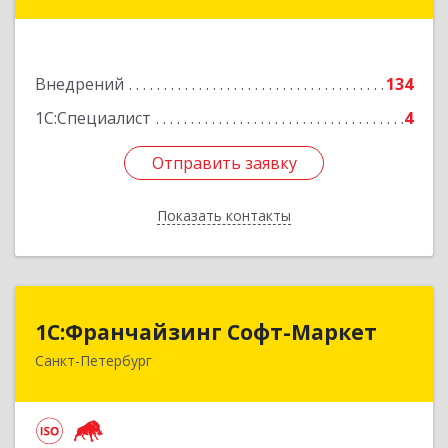
дом № 42г
Подробнее
Внедрений
134
1С:Специалист
4
Отправить заявку
Отправить заявку
Показать контакты
Назад
1С:Франчайзинг Софт-Маркет
1С:Франчайзинг Софт-Маркет
Санкт-Петербург
Санкт-Петербург г, Суворовский проспект, 10
Подробнее