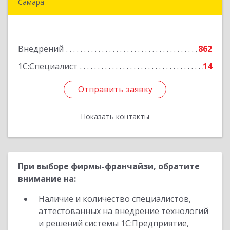
Самара
443112, Самарская обл, Самара г,
Управленческий п, Симферопольская ул, дом №
3, ком.7-12
Внедрений
862
Подробнее
1С:Специалист
14
Отправить заявку
Отправить заявку
Показать контакты
Назад
При выборе фирмы-франчайзи, обратите
внимание на:
Наличие и количество специалистов,
аттестованных на внедрение технологий
и решений системы 1С:Предприятие,