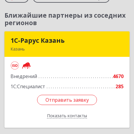
Ближайшие партнеры из соседних
регионов
1С-Рарус Казань
1С-Рарус Казань
Казань
420088, Татарстан Респ, Казань г, Победы пр-
кт, дом № 159
Внедрений
4670
Подробнее
1С:Специалист
285
Отправить заявку
Отправить заявку
Показать контакты
Назад