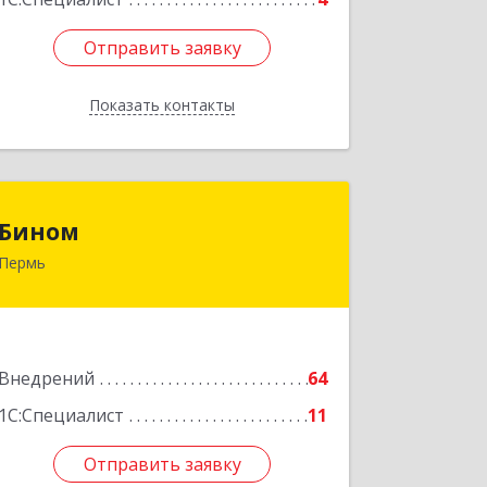
Отправить заявку
Отправить заявку
Показать контакты
Назад
Бином
Бином
Пермь
614000, Пермский край, Пермь г,
Куйбышева ул, дом № 2, оф.23
Подробнее
Внедрений
64
1С:Специалист
11
Отправить заявку
Отправить заявку