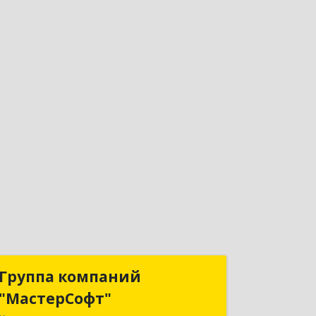
Группа компаний
Группа компаний
"МастерСофт"
"МастерСофт"