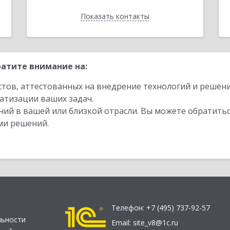
Показать контакты
Назад
атите внимание на:
стов, аттестованных на внедрение технологий и решен
атизации ваших задач.
ий в вашей или близкой отрасли. Вы можете обратитьс
ми решений.
Телефон:
+7 (495) 737-92-57
льности
Email:
site_v8@1c.ru