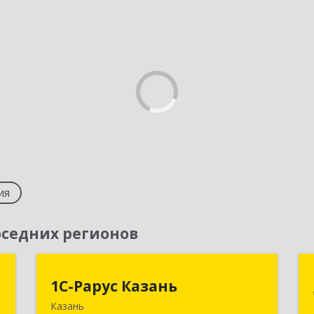
ия
седних регионов
а
1С-Рарус Казань
1С-Рарус Казань
Казань
,
420088, Татарстан Респ, Казань г,