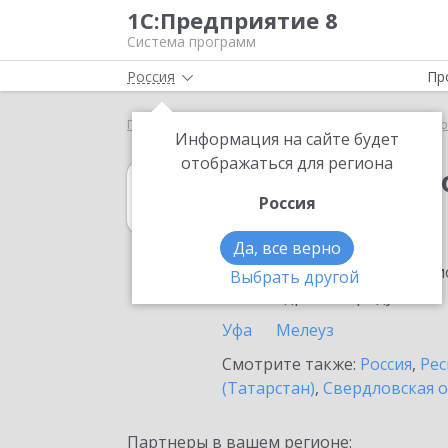
1С:Предприятие 8
Система программ
Россия
Пр
Главная
1С:Бюджетная отчетность 8
Выбор пар
Информация на сайте будет
отображаться для региона
1С:Бюджетная 
Россия
в Нефтекамске
Да, все верно
Ознакомьтесь с информацио
Выбрать другой
или внедрение продукта.
Уфа
Мелеуз
Смотрите также:
Россия
,
Рес
(Татарстан)
,
Свердловская о
Партнеры в вашем регионе: