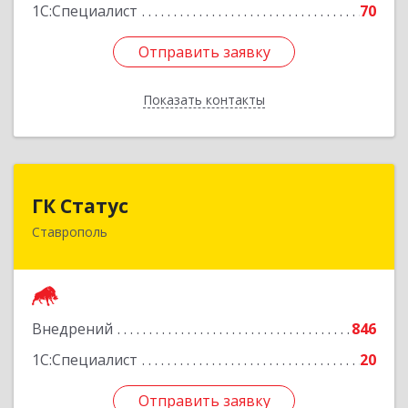
1С:Специалист
70
Отправить заявку
Отправить заявку
Показать контакты
Назад
ГК Статус
ГК Статус
Ставрополь
355002, Ставропольский край, Ставрополь г,
Лермонтова ул, дом № 187
Подробнее
Внедрений
846
1С:Специалист
20
Отправить заявку
Отправить заявку