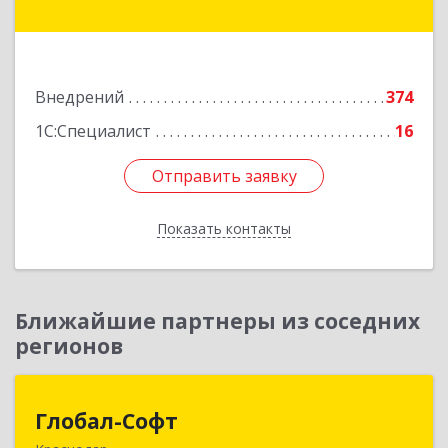
Первого пр-кт, дом № 32 "а", оф.37
Подробнее
Внедрений
374
1С:Специалист
16
Отправить заявку
Отправить заявку
Показать контакты
Назад
Ближайшие партнеры из соседних
регионов
Глобал-Софт
Глобал-Софт