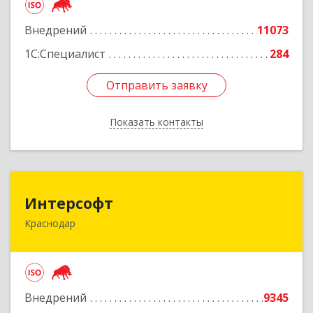
Подробнее
Внедрений
11073
1С:Специалист
284
Отправить заявку
Отправить заявку
Показать контакты
Назад
Интерсофт
Интерсофт
Краснодар
350020, Краснодарский край, Краснодар г,
Рашпилевская ул, дом № 179/1, оф.618
Подробнее
Внедрений
9345