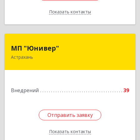
Показать контакты
Назад
МП "Юнивер"
МП "Юнивер"
Астрахань
414041, Астраханская обл, Астрахань г, Карла
Маркса пл., дом № 33, кв.78
Подробнее
Внедрений
39
Отправить заявку
Отправить заявку
Показать контакты
Назад