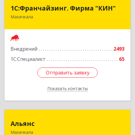
1С:Франчайзинг. Фирма "КИН"
1С:Франчайзинг. Фирма "КИН"
Махачкала
367030, Дагестан Респ, Махачкала г, И.Казака
ул, дом № 31
Подробнее
Внедрений
2493
1С:Специалист
65
Отправить заявку
Отправить заявку
Показать контакты
Назад
Альянс
Альянс
Махачкала
368000, Дагестан Респ, Махачкала г, Петра