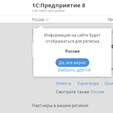
1С:Предприятие 8
Система программ
Россия
Пр
Главная
1С:Бюджетная отчетность 8
Выбор пар
Информация на сайте будет
отображаться для региона
1С:Бюджетная 
Россия
в Казахстане
Да, все верно
Ознакомьтесь с информацио
Выбрать другой
или внедрение продукта.
Алматы
Караганда
Шым
Смотрите также:
Россия
Партнеры в вашем регионе: