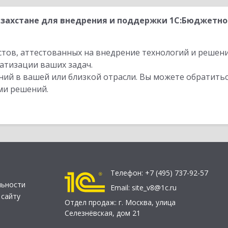
захстане для внедрения и поддержки 1С:Бюджетной
стов, аттестованных на внедрение технологий и решен
атизации ваших задач.
ий в вашей или близкой отрасли. Вы можете обратитьс
ми решений.
Телефон:
+7 (495) 737-92-57
льности
Email:
site_v8@1c.ru
 сайту
Отдел продаж:
г. Москва
,
улица
Селезнёвская, дом 21