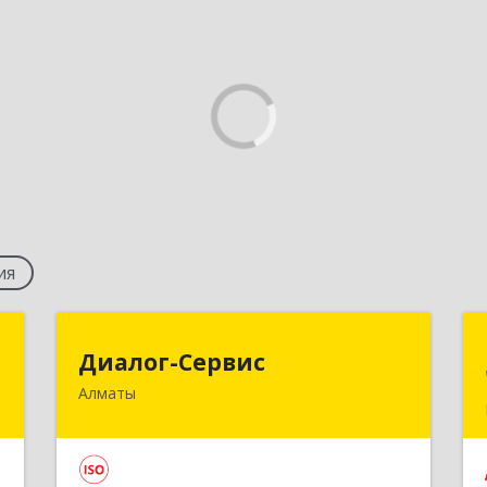
ия
Т
Диалог-Сервис
Диалог-Сервис
Алматы
,
050057, Республика Казахстан, г.
1
Алматы, ул. Мынбаева, 46/48, н.п.2
е
Подробнее