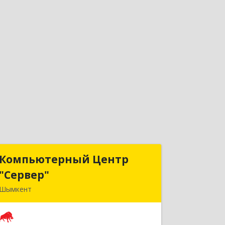
Компьютерный Центр
Компьютерный Центр
"Сервер"
"Сервер"
Шымкент
Казахстан, 160000, г. Шымкент, ул.
Казыбек-Би, д.5