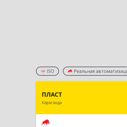
ISO
Реальная автоматизац
ПЛАС
ПЛАСТ
Караганда
100009,Казахстан,г.Караганда
ул.Кривогуза, д.33/
Подробне