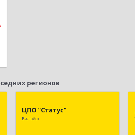
е
1
6
седних регионов
а
ЦПО "Статус"
ЦПО "Статус"
к
677000, Саха /Якутия/ Респ, Якутск г,
Вилюйск
5
Ленина пр-кт, дом № 1, оф.427