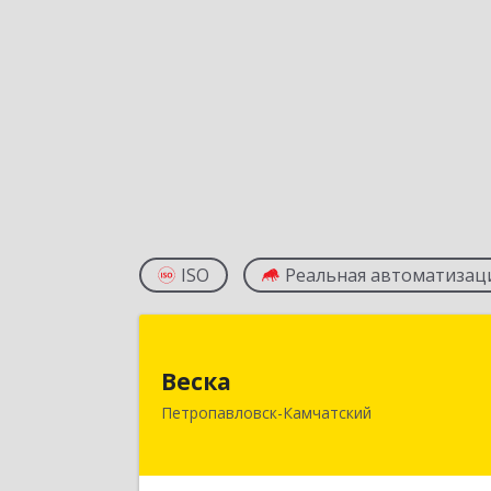
ISO
Реальная автоматизац
Веск
Веска
683031, Камчатский край
Петропавловск-Камчатский
Петропавловск-Камчатский г, Карл
Маркса пр-кт, дом № 29/1, оф.30