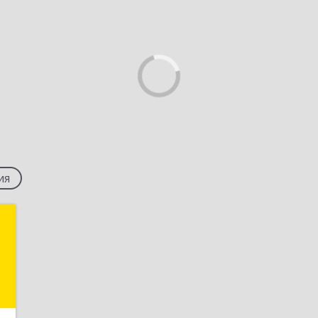
ия
а
,
а
0