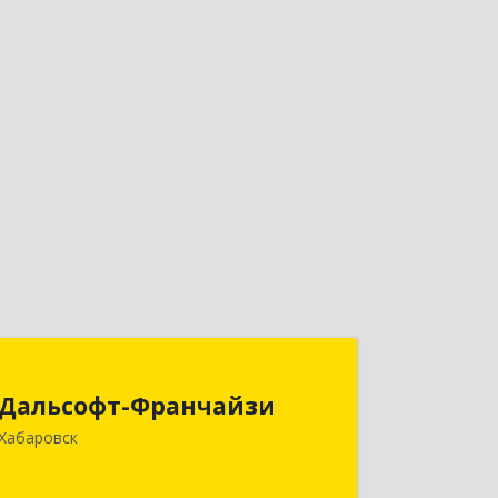
Дальсофт-Франчайзи
Дальсофт-Франчайзи
680017, Хабаровский край, Хабаровск
Хабаровск
г, Постышева ул, дом № 22а, оф.609