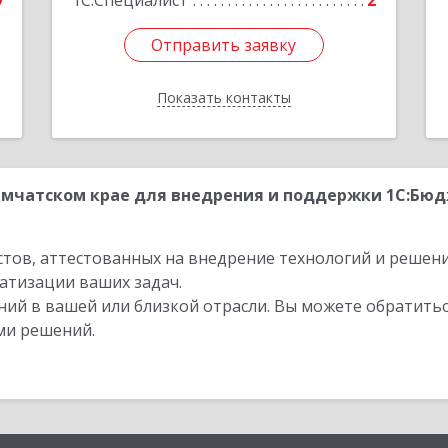
9
1С:Специалист
2
Отправить заявку
Отправить заявку
Показать контакты
Назад
мчатском крае для внедрения и поддержки 1С:Бюд
стов, аттестованных на внедрение технологий и решен
атизации ваших задач.
ий в вашей или близкой отрасли. Вы можете обратитьс
ми решений.