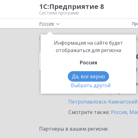
1С:Предприятие 8
Система программ
Россия
Пр
Главная
1С:Бюджетная отчетность 8
Выбор пар
Информация на сайте будет
отображаться для региона
1С:Бюджетная 
Россия
в Камчатском кр
Да, все верно
Ознакомьтесь с информацио
Выбрать другой
или внедрение продукта.
Петропавловск-Камчатский
Смотрите также:
Россия
,
Маг
Партнеры в вашем регионе: