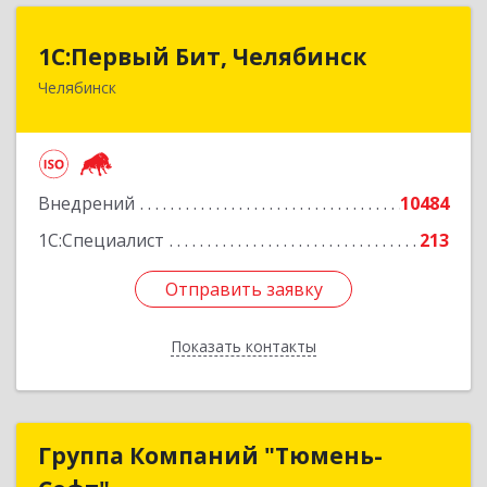
1С:Первый Бит, Челябинск
1С:Первый Бит, Челябинск
Челябинск
454084, Челябинская обл, Челябинск г,
Каслинская ул, дом № 77, оф.109
Подробнее
Внедрений
10484
1С:Специалист
213
Отправить заявку
Отправить заявку
Показать контакты
Назад
Группа Компаний "Тюмень-
Группа Компаний "Тюмень-