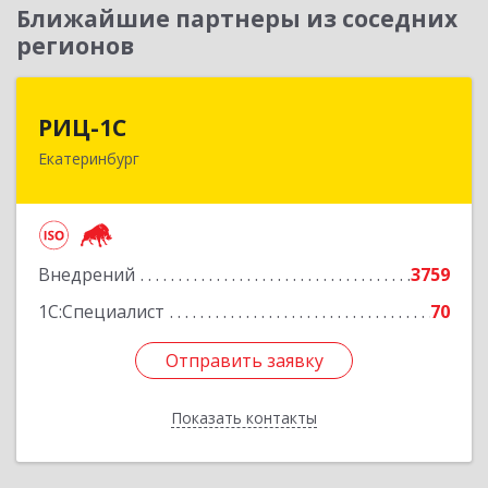
Ближайшие партнеры из соседних
регионов
РИЦ-1С
РИЦ-1С
Екатеринбург
620102, Свердловская обл, Екатеринбург г,
Фурманова ул, дом № 124
Подробнее
Внедрений
3759
1С:Специалист
70
Отправить заявку
Отправить заявку
Показать контакты
Назад