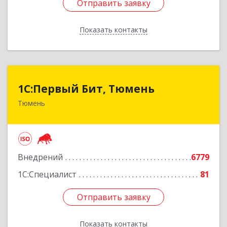
Отправить заявку
Отправить заявку
Показать контакты
Назад
1С:Первый Бит, Тюмень
1С:Первый Бит, Тюмень
Тюмень
625000, Тюменская обл, Тюмень г, Республики
ул, дом № 61, оф.712
Подробнее
Внедрений
6779
1С:Специалист
81
Отправить заявку
Отправить заявку
Показать контакты
Назад