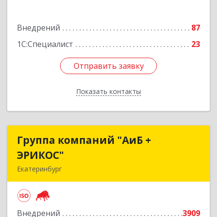
Подробнее
Внедрений
87
1С:Специалист
23
Отправить заявку
Отправить заявку
Показать контакты
Назад
Группа компаний "АиБ +
Группа компаний "АиБ +
ЭРИКОС"
ЭРИКОС"
Екатеринбург
620075, Свердловская обл, Екатеринбург г,
Луначарского ул, дом № 81, оф.1008
Внедрений
3909
Подробнее