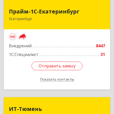
Прайм-1С-Екатеринбург
Прайм-1С-Екатеринбург
Екатеринбург
620142, Свердловская обл, Екатеринбург г, 8
Марта ул, дом № 49, оф.609
Подробнее
Внедрений
8447
1С:Специалист
31
Отправить заявку
Отправить заявку
Показать контакты
Назад
ИТ-Тюмень
ИТ-Тюмень