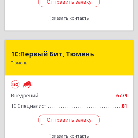
Отправить заявку
Отправить заявку
Показать контакты
Назад
1С:Первый Бит, Тюмень
1С:Первый Бит, Тюмень
Тюмень
625000, Тюменская обл, Тюмень г, Республики
ул, дом № 61, оф.712
Подробнее
Внедрений
6779
1С:Специалист
81
Отправить заявку
Отправить заявку
Показать контакты
Назад