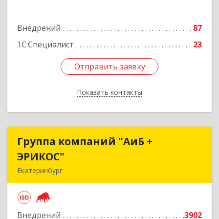
Подробнее
Внедрений
87
1С:Специалист
23
Отправить заявку
Отправить заявку
Показать контакты
Назад
Группа компаний "АиБ +
Группа компаний "АиБ +
ЭРИКОС"
ЭРИКОС"
Екатеринбург
620075, Свердловская обл, Екатеринбург г,
Луначарского ул, дом № 81, оф.1008
Внедрений
3902
Подробнее