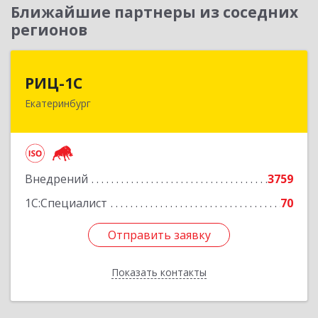
Ближайшие партнеры из соседних
регионов
РИЦ-1С
РИЦ-1С
Екатеринбург
620102, Свердловская обл, Екатеринбург г,
Фурманова ул, дом № 124
Подробнее
Внедрений
3759
1С:Специалист
70
Отправить заявку
Отправить заявку
Показать контакты
Назад