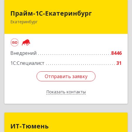
Прайм-1С-Екатеринбург
Прайм-1С-Екатеринбург
Екатеринбург
620142, Свердловская обл, Екатеринбург г, 8
Марта ул, дом № 49, оф.609
Подробнее
Внедрений
8446
1С:Специалист
31
Отправить заявку
Отправить заявку
Показать контакты
Назад
ИТ-Тюмень
ИТ-Тюмень