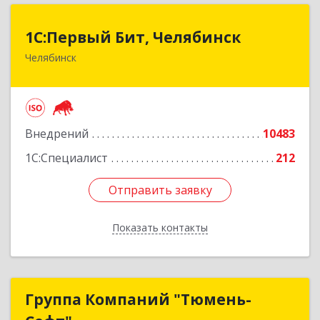
1С:Первый Бит, Челябинск
1С:Первый Бит, Челябинск
Челябинск
454084, Челябинская обл, Челябинск г,
Каслинская ул, дом № 77, оф.109
Подробнее
Внедрений
10483
1С:Специалист
212
Отправить заявку
Отправить заявку
Показать контакты
Назад
Группа Компаний "Тюмень-
Группа Компаний "Тюмень-