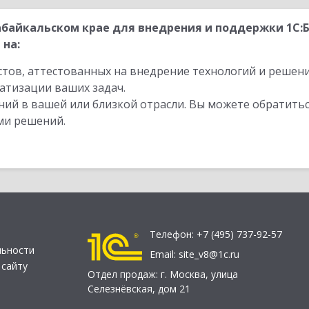
абайкальском крае для внедрения и поддержки 1С
 на:
стов, аттестованных на внедрение технологий и решен
атизации ваших задач.
ий в вашей или близкой отрасли. Вы можете обратитьс
ми решений.
Телефон:
+7 (495) 737-92-57
льности
Email:
site_v8@1c.ru
 сайту
Отдел продаж:
г. Москва
,
улица
Селезнёвская, дом 21