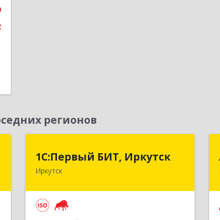
9
е
2
седних регионов
"
1С:Первый БИТ, Иркутск
1С:Первый БИТ, Иркутск
Иркутск
,
664007, Иркутская обл, Иркутск г,
1
Декабрьских Событий ул, дом № 125,
оф.500
е