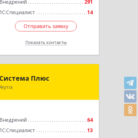
Внедрений
291
1С:Специалист
14
Отправить заявку
Отправить заявку
Показать контакты
Назад
Система Плюс
Система Плюс
Якутск
677000, Саха /Якутия/ Респ, Якутск г,
Пояркова ул, дом № 18, оф.211
Подробнее
Внедрений
64
1С:Специалист
13