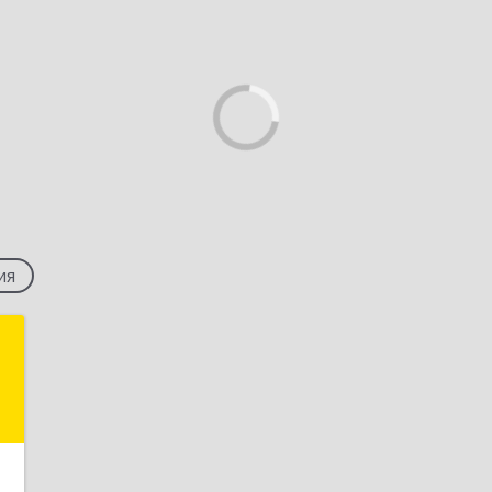
ия
я
Е
,
1