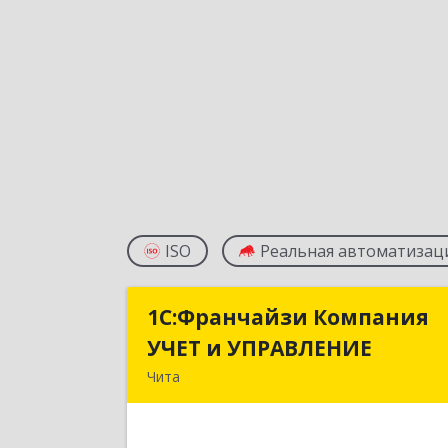
ISO
Реальная автоматизац
1С:Франчайзи Компания
1С:Франчайзи Компани
УЧЕТ и УПРАВЛЕНИЕ
УЧЕТ и УПРАВЛЕНИ
Чита
672038, Забайкальский край, Чита г
Нагорная ул, дом № 81а, пом.