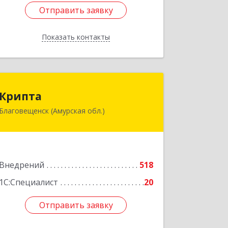
Отправить заявку
Отправить заявку
Показать контакты
Назад
Крипта
Крипта
Благовещенск (Амурская обл.)
675000, Амурская обл, Благовещенск
г, Амурская ул, дом № 236, оф.7-8
Подробнее
Внедрений
518
1С:Специалист
20
Отправить заявку
Отправить заявку