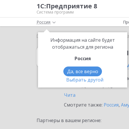
1С:Предприятие 8
Система программ
Россия
Пр
Главная
1С:Бюджет муниципального образования
Информация на сайте будет
отображаться для региона
1С:Бюджет мун
Россия
в Забайкальском
Да, все верно
Ознакомьтесь с информацио
Выбрать другой
или внедрение продукта.
Чита
Смотрите также:
Россия
,
Аму
Партнеры в вашем регионе: