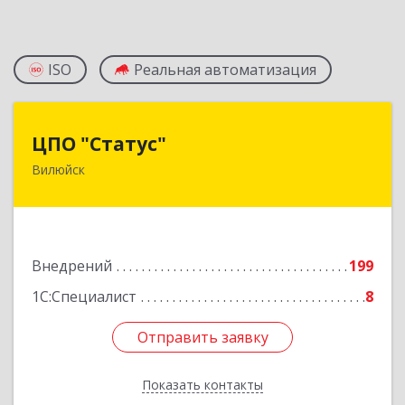
ISO
Реальная автоматизация
ЦПО "Статус"
ЦПО "Статус"
Вилюйск
677000, Саха /Якутия/ Респ, Якутск г, Ленина пр-
кт, дом № 1, оф.427
Подробнее
Внедрений
199
1С:Специалист
8
Отправить заявку
Отправить заявку
Показать контакты
Назад