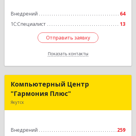
Подробнее
Внедрений
64
1С:Специалист
13
Отправить заявку
Отправить заявку
Показать контакты
Назад
Компьютерный Центр
Компьютерный Центр
"Гармония Плюс"
"Гармония Плюс"
Якутск
677000, Саха /Якутия/ Респ, г.о.город Якутск,
Якутск г, Дзержинского ул, дом № 27, корпус 1,
пом.16H
Внедрений
259