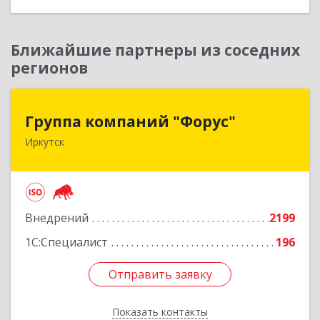
Ближайшие партнеры из соседних
регионов
Группа компаний "Форус"
Группа компаний "Форус"
Иркутск
664007, Иркутская обл, Иркутск г, Ямская ул,
дом № 1, корпус 1, оф.1
Подробнее
Внедрений
2199
1С:Специалист
196
Отправить заявку
Отправить заявку
Показать контакты
Назад