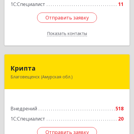
Подробнее
1С:Специалист
11
Отправить заявку
Отправить заявку
Показать контакты
Назад
Крипта
Крипта
Благовещенск (Амурская обл.)
675000, Амурская обл, Благовещенск г,
Амурская ул, дом № 236, оф.7-8
Подробнее
Внедрений
518
1С:Специалист
20
Отправить заявку
Отправить заявку