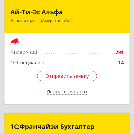
Ай-Ти-Эс Альфа
Ай-Ти-Эс Альфа
Благовещенск (Амурская обл.)
675000, Амурская обл, Благовещенск г, Зейская
ул, дом № 134, оф.515
Подробнее
Внедрений
291
1С:Специалист
14
Отправить заявку
Отправить заявку
Показать контакты
Назад
1С:Франчайзи Бухгалтер
1С:Франчайзи Бухгалтер