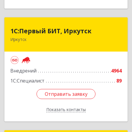
1С:Первый БИТ, Иркутск
1С:Первый БИТ, Иркутск
Иркутск
664007, Иркутская обл, Иркутск г, Декабрьских
Событий ул, дом № 125, оф.500
Подробнее
Внедрений
4964
1С:Специалист
89
Отправить заявку
Отправить заявку
Показать контакты
Назад