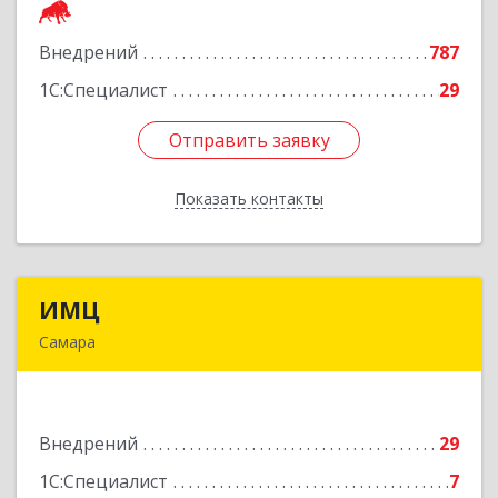
Внедрений
787
Подробнее
1С:Специалист
29
Отправить заявку
Отправить заявку
Показать контакты
Назад
ИМЦ
ИМЦ
Самара
443010, Самарская обл, Самара г, Некрасовская
ул, дом № 56Б
Внедрений
29
Подробнее
1С:Специалист
7