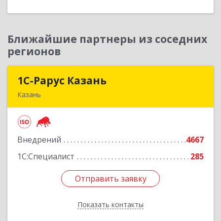
Ближайшие партнеры из соседних
регионов
1С-Рарус Казань
1С-Рарус Казань
Казань
420088, Татарстан Респ, Казань г, Победы пр-
кт, дом № 159
Внедрений
4667
Подробнее
1С:Специалист
285
Отправить заявку
Отправить заявку
Показать контакты
Назад