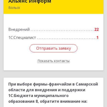
Альянс Информ
Альянс Информ
Вольск
412906, Саратовская обл, Вольск г,
Чернышевского ул, дом № 73А
Внедрений
22
Подробнее
1С:Специалист
1
Отправить заявку
Отправить заявку
Показать контакты
Назад
При выборе фирмы-франчайзи в Самарской
области для внедрения и поддержки
1С:Бюджета муниципального
образования 8, обратите внимание на: