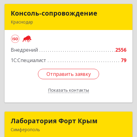
Консоль-сопровождение
Консоль-сопровождение
Краснодар
350051, Краснодарский край, Краснодар г,
Дзержинского ул, дом № 38/1
Внедрений
2556
Подробнее
1С:Специалист
79
Отправить заявку
Отправить заявку
Показать контакты
Назад
Лаборатория Форт Крым
Лаборатория Форт Крым
Симферополь
295034, Крым Респ, Симферополь г, Киевская