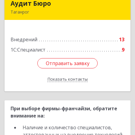
Аудит Бюро
Аудит Бюро
Таганрог
347900, Ростовская обл, Таганрог г,
Лермонтовский пер, дом № 7 "А"
Внедрений
13
Подробнее
1С:Специалист
9
Отправить заявку
Отправить заявку
Показать контакты
Назад
При выборе фирмы-франчайзи, обратите
внимание на:
Наличие и количество специалистов,
аттестованных на внедрение технологий