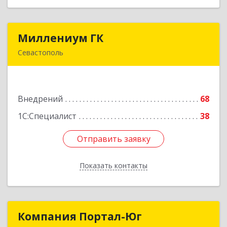
Миллениум ГК
Миллениум ГК
Севастополь
299011, Севастополь г, вн.тер.г. Ленинский
муниципальный округ, Володарского ул, дом
№ 15
Внедрений
68
Подробнее
1С:Специалист
38
Отправить заявку
Отправить заявку
Показать контакты
Назад
Компания Портал-Юг
Компания Портал-Юг