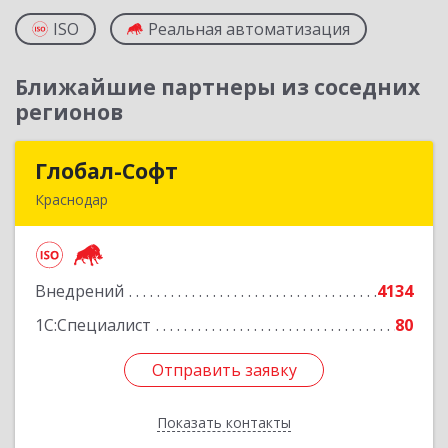
ISO
Реальная автоматизация
Ближайшие партнеры из соседних
регионов
Глобал-Софт
Глобал-Софт
Краснодар
350018, Краснодарский край, Краснодар г,
Сормовская ул, дом № 7
Внедрений
4134
Подробнее
1С:Специалист
80
Отправить заявку
Отправить заявку
Показать контакты
Назад