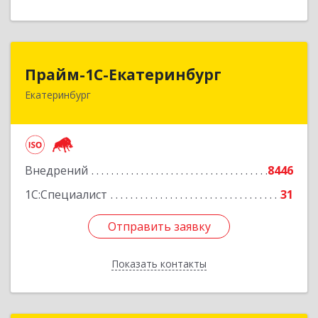
Прайм-1С-Екатеринбург
Прайм-1С-Екатеринбург
Екатеринбург
620142, Свердловская обл, Екатеринбург г, 8
Марта ул, дом № 49, оф.609
Подробнее
Внедрений
8446
1С:Специалист
31
Отправить заявку
Отправить заявку
Показать контакты
Назад