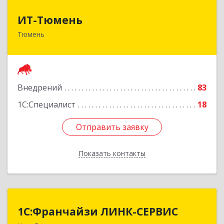
ИТ-Тюмень
ИТ-Тюмень
Тюмень
625000, Тюменская обл, Тюмень г, Грибоедова,
дом № 13, корпус 2
Подробнее
Внедрений
83
1С:Специалист
18
Отправить заявку
Отправить заявку
Показать контакты
Назад
1С:Франчайзи ЛИНК-СЕРВИС
1С:Франчайзи ЛИНК-СЕРВИС