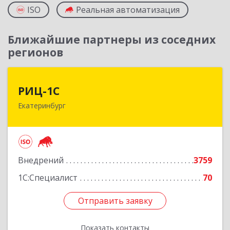
ISO
Реальная автоматизация
Ближайшие партнеры из соседних
регионов
РИЦ-1С
РИЦ-1С
Екатеринбург
620102, Свердловская обл, Екатеринбург г,
Фурманова ул, дом № 124
Подробнее
Внедрений
3759
1С:Специалист
70
Отправить заявку
Отправить заявку
Показать контакты
Назад