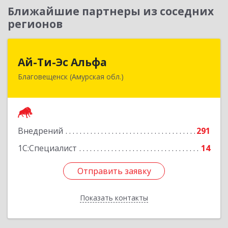
Ближайшие партнеры из соседних
регионов
Ай-Ти-Эс Альфа
Ай-Ти-Эс Альфа
Благовещенск (Амурская обл.)
675000, Амурская обл, Благовещенск г, Зейская
ул, дом № 134, оф.515
Подробнее
Внедрений
291
1С:Специалист
14
Отправить заявку
Отправить заявку
Показать контакты
Назад