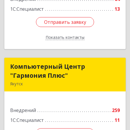
1С:Специалист
13
Отправить заявку
Отправить заявку
Показать контакты
Назад
Компьютерный Центр
Компьютерный Центр
"Гармония Плюс"
"Гармония Плюс"
Якутск
677000, Саха /Якутия/ Респ, г.о.город Якутск,
Якутск г, Дзержинского ул, дом № 27, корпус 1,
пом.16H
Внедрений
259
Подробнее
1С:Специалист
11