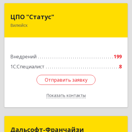
ЦПО "Статус"
ЦПО "Статус"
Вилюйск
677000, Саха /Якутия/ Респ, Якутск г, Ленина пр-
кт, дом № 1, оф.427
Подробнее
Внедрений
199
1С:Специалист
8
Отправить заявку
Отправить заявку
Показать контакты
Назад
Дальсофт-Франчайзи
Дальсофт-Франчайзи