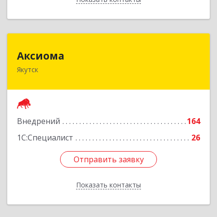
Аксиома
Аксиома
Якутск
677000, Саха /Якутия/ Респ, Якутск г, Чиряева
ул, дом № 1, кв.19
Подробнее
Внедрений
164
1С:Специалист
26
Отправить заявку
Отправить заявку
Показать контакты
Назад