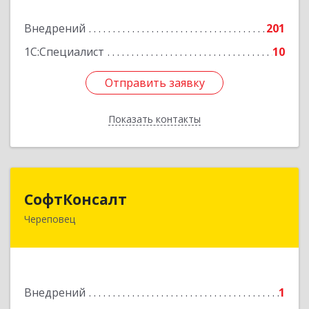
Подробнее
Внедрений
201
1С:Специалист
10
Отправить заявку
Отправить заявку
Показать контакты
Назад
СофтКонсалт
СофтКонсалт
Череповец
162614, Вологодская обл, Череповец г,
М.Горького ул, дом № 32, оф.611/2
Подробнее
Внедрений
1