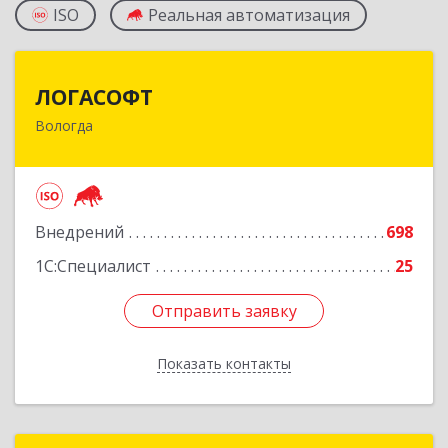
ISO
Реальная автоматизация
ЛОГАСОФТ
ЛОГАСОФТ
Вологда
160002, Вологодская обл, Вологда г, Гагарина
ул, дом № 26, пом.2, оф.103
Подробнее
Внедрений
698
1С:Специалист
25
Отправить заявку
Отправить заявку
Показать контакты
Назад