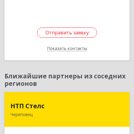
Подробнее
Отправить заявку
Отправить заявку
Показать контакты
Назад
Ближайшие партнеры из соседних
регионов
НТП Стелс
НТП Стелс
Череповец
162512, Вологодская обл, Кадуйский р-н, Кадуй
рп, Энтузиастов ул, дом № 14, оф.16