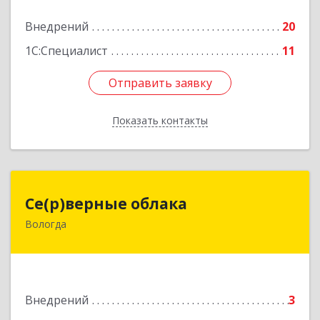
Внедрений
20
Подробнее
1С:Специалист
11
Отправить заявку
Отправить заявку
Показать контакты
Назад
Се(р)верные облака
Се(р)верные облака
Вологда
160000, Вологодская обл, Вологда г,
Зосимовская ул, дом № 2
Подробнее
Внедрений
3