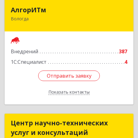
АлгорИТм
АлгорИТм
Вологда
160034, Вологодская обл, Вологда г,
Костромская ул, дом № 7
Подробнее
Внедрений
387
1С:Специалист
4
Отправить заявку
Отправить заявку
Показать контакты
Назад
Центр научно-технических
Центр научно-технических
услуг и консультаций
услуг и консультаций